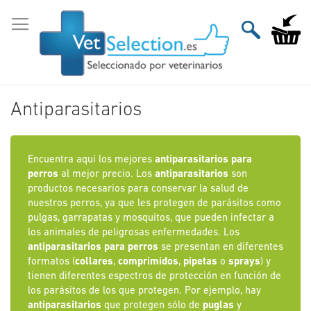
Ir
al
Mi carri
contenido
Antiparasitarios
Encuentra aquí los mejores
antiparasitarios para
perros
al mejor precio. Los
antiparasitarios
son
productos necesarios para conservar la salud de
nuestros perros, ya que les protegen de parásitos como
pulgas, garrapatas y mosquitos, que pueden infectar a
los animales de peligrosas enfermedades. Los
antiparasitarios para perros
se presentan en diferentes
formatos (
collares
,
comprimidos
,
pipetas
o
sprays
) y
tienen diferentes espectros de protección en función de
los parásitos de los que protegen. Por ejemplo, hay
antiparasitarios
que protegen sólo de
puglas
y