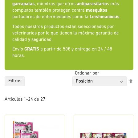
garrapatas
, mientras que otros
antiparasitario
s más
completos también protegen contra
mosquitos
portadores de enfermedades como la
Leishmaniosis
.
Todos nuestros productos están seleccionados por
veterinarios por lo que tienen la máxima garantía de
calidad y seguridad.
Envío
GRATIS
a partir de 50€ y entrega en 24 / 48
horas.
Ordenar por
Fi
Filtros
Di
De
Artículos
1
-
24
de
27