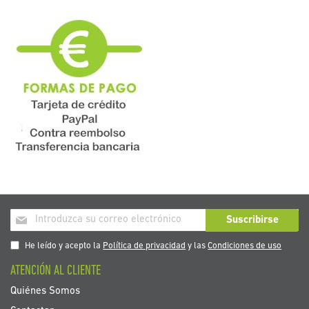
Inscríbase
Suscribirse
a
nuestro
He leído y acepto la
Política de privacidad
y las
Condiciones de uso
boletín
ATENCIÓN AL CLIENTE
de
noticias:
Quiénes Somos