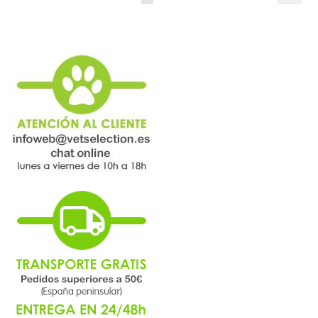
estás
leyendo
página