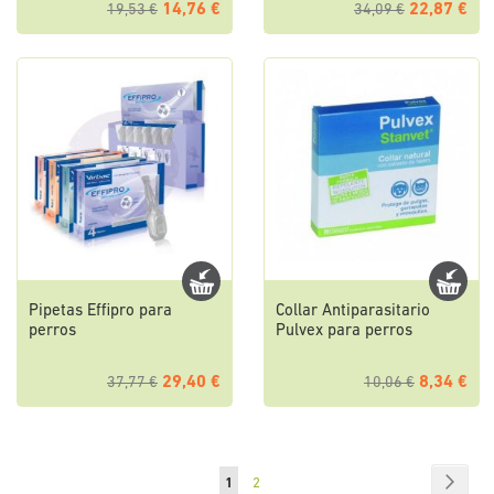
14,76 €
22,87 €
19,53 €
34,09 €
Pipetas Effipro para
Collar Antiparasitario
perros
Pulvex para perros
29,40 €
8,34 €
37,77 €
10,06 €
Página
Págin
Sigui
Actualmente
Página
1
2