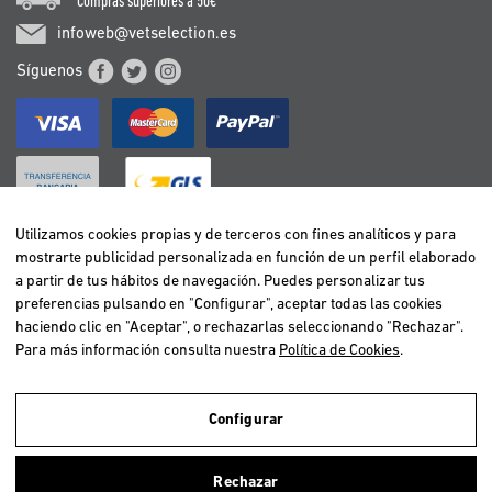
*Compras superiores a 50€
infoweb@vetselection.es
Síguenos
Utilizamos cookies propias y de terceros con fines analíticos y para
mostrarte publicidad personalizada en función de un perfil elaborado
BELGIË / BELGIQUE
a partir de tus hábitos de navegación. Puedes personalizar tus
DEUTSCHLAND
preferencias pulsando en "Configurar", aceptar todas las cookies
ESPAÑA
haciendo clic en "Aceptar", o rechazarlas seleccionando "Rechazar".
Para más información consulta nuestra
Política de Cookies
.
FRANCE
ITALIA
NEDERLAND
Configurar
ÖSTERREICH
Utilizamos cookies propias y de terceros para realizar el análisis de la
navegación de los usuarios y de este modo poder ofrecer un mejor
PORTUGAL
Rechazar