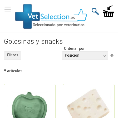
Ir
al
Mi carri
contenido
Golosinas y snacks
Ordenar por
Fi
Filtros
Di
De
9
artículos