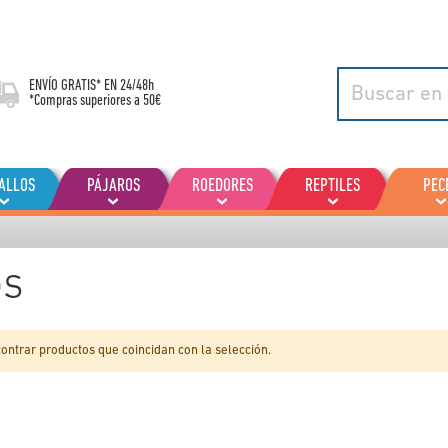
ENVÍO GRATIS* EN
24/48h
*Compras superiores a 50€
ALLOS
PÁJAROS
ROEDORES
REPTILES
PEC
os
ntrar productos que coincidan con la selección.