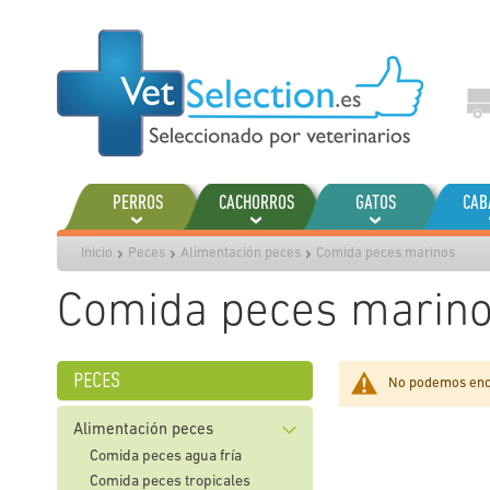
Ir
al
contenido
PERROS
CACHORROS
GATOS
CAB
Inicio
Peces
Alimentación peces
Comida peces marinos
Comida peces marin
peces
No podemos enco
Alimentación peces
Comida peces agua fría
Comida peces tropicales