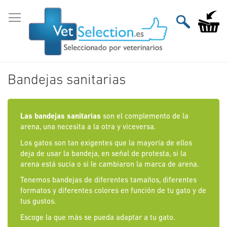
Ir
al
Mi carri
contenido
Bandejas sanitarias
Las bandejas sanitarias
son el complemento de la
arena, una necesita a la otra y viceversa.
Los gatos son tan exigentes que la mayoría de ellos
deja de usar la bandeja, en señal de protesta, si la
arena está sucia o si le cambiaron la marca de arena.
Tenemos bandejas de diferentes tamaños, diferentes
formatos y diferentes colores en función de tu gato y de
tus gustos.
Escoge la que más se pueda adaptar a tu gato.