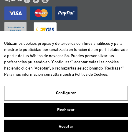
Utilizamos cookies propias y de terceros con fines analíticos y para
mostrarte publicidad personalizada en función de un perfil elaborado
BELGIË / BELGIQUE
a partir de tus hábitos de navegación. Puedes personalizar tus
DEUTSCHLAND
preferencias pulsando en "Configurar", aceptar todas las cookies
ESPAÑA
haciendo clic en "Aceptar", o rechazarlas seleccionando "Rechazar".
Para más información consulta nuestra
Política de Cookies
.
FRANCE
ITALIA
NEDERLAND
Configurar
ÖSTERREICH
Utilizamos cookies propias y de terceros para realizar el análisis de la
navegación de los usuarios y de este modo poder ofrecer un mejor
PORTUGAL
Rechazar
servicio. Si continuas navegando, consideramos que aceptas el uso de
ellas. Para más información clica
aquí
.
Aceptar
Copyright © 2026 Vetselection. Tienda de animales online. Todos los
Cerrar