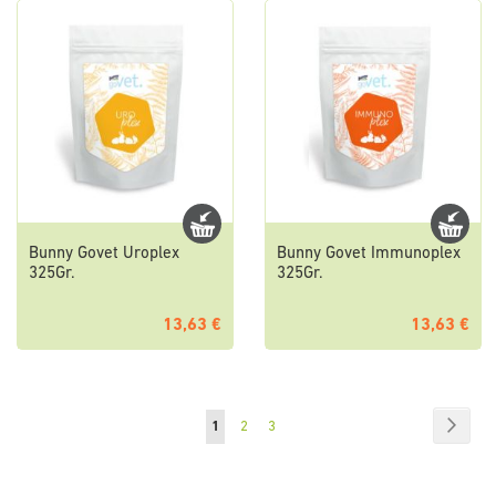
Bunny Govet Uroplex
Bunny Govet Immunoplex
325Gr.
325Gr.
13,63 €
13,63 €
Página
Págin
Sigui
Actualmente
Página
Página
1
2
3
estás
leyendo