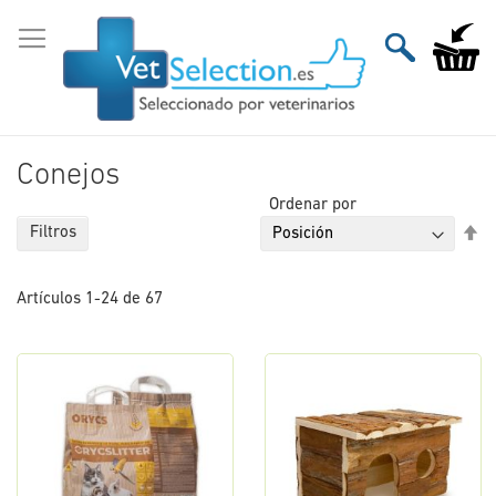
Ir
al
Mi carri
contenido
Conejos
Ordenar por
Fi
Filtros
Di
De
Artículos
1
-
24
de
67