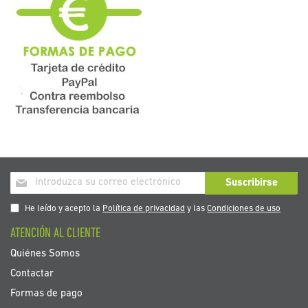
Inscríbase
Suscribirse
a
nuestro
He leído y acepto la
Política de privacidad
y las
Condiciones de uso
boletín
ATENCIÓN AL CLIENTE
de
noticias:
Quiénes Somos
Contactar
Formas de pago