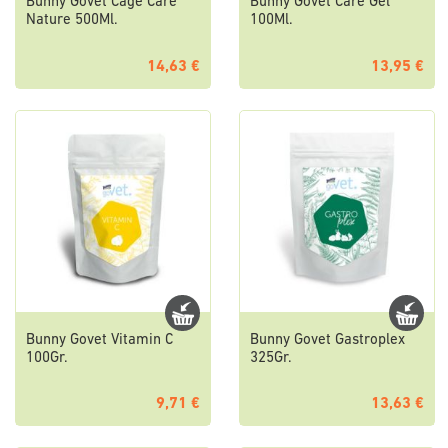
Bunny Govet Cage Care
Bunny Govet Care Gel
Nature 500Ml.
100Ml.
14,63 €
13,95 €
Bunny Govet Vitamin C
Bunny Govet Gastroplex
100Gr.
325Gr.
9,71 €
13,63 €