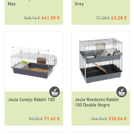
Max
Grey
441,59 €
63,28 €
568,16 €
77,28 €
Jaula Conejo Rabbit 100
Jaula Roedores Rabbit
100 Double Negra
71,41 €
210,24 €
90,50 €
266,94 €