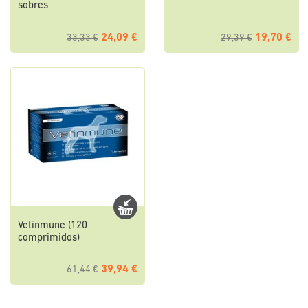
sobres
24,09 €
19,70 €
33,33 €
29,39 €
Vetinmune (120
comprimidos)
39,94 €
61,44 €