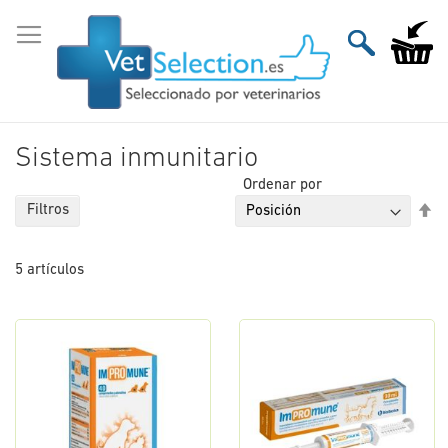
Ir
al
Mi carri
contenido
Sistema inmunitario
Ordenar por
Fi
Filtros
Di
De
5
artículos