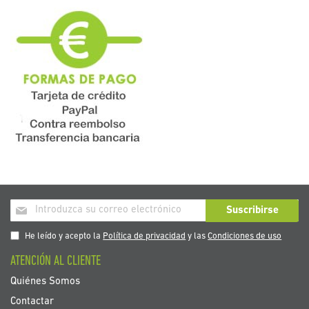
Inscríbase
Suscribirse
a
nuestro
He leído y acepto la
Política de privacidad
y las
Condiciones de uso
boletín
ATENCIÓN AL CLIENTE
de
noticias:
Quiénes Somos
Contactar