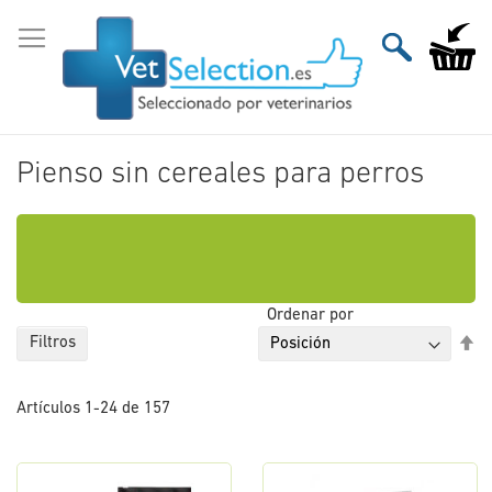
Ir
al
Mi carri
contenido
Pienso sin cereales para perros
Ordenar por
Fi
Filtros
Di
De
Artículos
1
-
24
de
157