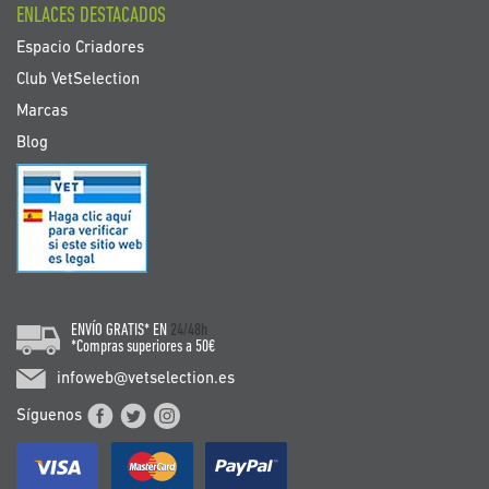
ENLACES DESTACADOS
Espacio Criadores
Club VetSelection
Marcas
Blog
ENVÍO GRATIS* EN
24/48h
*Compras superiores a 50€
infoweb@vetselection.es
Síguenos