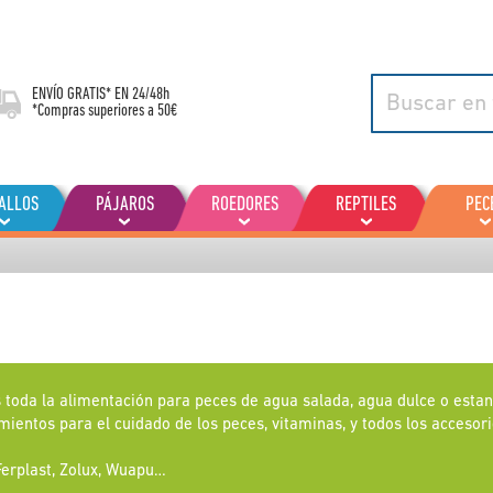
ENVÍO GRATIS* EN
24/48h
*Compras superiores a 50€
ALLOS
PÁJAROS
ROEDORES
REPTILES
PEC
s toda la alimentación para peces de agua salada, agua dulce o estan
amientos para el cuidado de los peces, vitaminas, y todos los accesor
 Ferplast, Zolux, Wuapu…