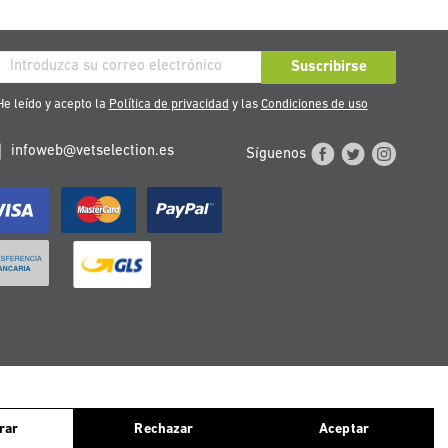
críbase
Suscribirse
stro
e leído y acepto la
Política de privacidad
y las
Condiciones de uso
tín
infoweb@vetselection.es
Síguenos
cias:
ntinuas navegando, consideramos que aceptas el uso de ellas. Para más
TERREICH
PORTUGAL
rar
Rechazar
Aceptar