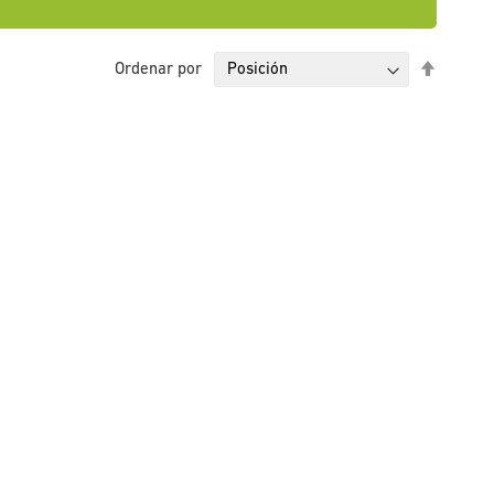
Fijar
Ordenar por
Direcci
Descen