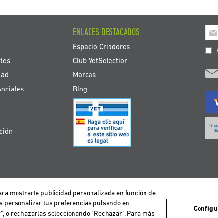
Ins
ENLACES DESTACADOS
a
Espacio Criadores
nue
H
bole
tes
Club VetSelection
de
dad
Marcas
noti
Sociales
Blog
ción
 para mostrarte publicidad personalizada en función de
avegación de los usuarios y de este modo poder ofrecer un mejor servicio. Si co
DEUTSCHLAND
ESPAÑA
FRANCE
ITALIA
NEDERLAND
ÖS
es personalizar tus preferencias pulsando en
Configu
ar", o rechazarlas seleccionando "Rechazar". Para más