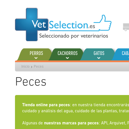
Ir
al
contenido
PERROS
CACHORROS
GATOS
CAB
Inicio
Peces
Peces
Tienda online para peces
: en nuestra tienda encontrará
cuidado y análisis del agua, cuidado de las plantas, trat
Algunas de
nuestras marcas para peces
: API, Arquivet,