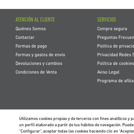
ATENCIÓN AL CLIENTE
SERVICIOS
Quiénes Somos
Compra segura
Contactar
Preguntas Frecuen
Formas de pago
Política de privaci
Formas y gastos de envío
Privacidad Redes 
Devoluciones y cambios
Política de cookies
Condiciones de Venta
Aviso Legal
Programa de afilia
Utilizamos cookies propias y de terceros con fines analíticos y
Utilizamos cookies propias y de terceros para realizar el análisis de la n
BELGIË / BELGIQUE
un perfil elaborado a partir de tus hábitos de navegación. Pued
información clica
aquí
.
"Configurar", aceptar todas las cookies haciendo clic en "Acept