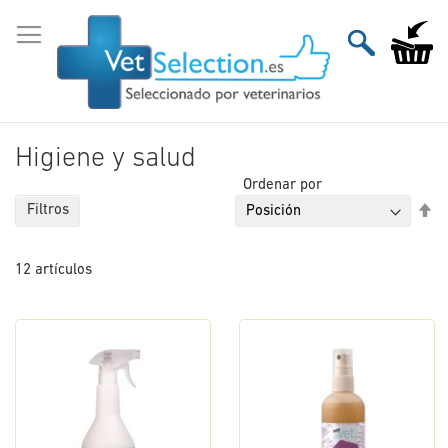
Ir
al
Mi carri
contenido
Higiene y salud
Ordenar por
Fi
Filtros
Di
De
12
artículos