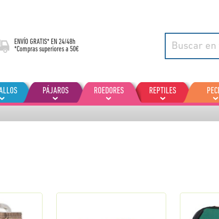
ENVÍO GRATIS* EN
24/48h
*Compras superiores a 50€
ALLOS
PÁJAROS
ROEDORES
REPTILES
PEC