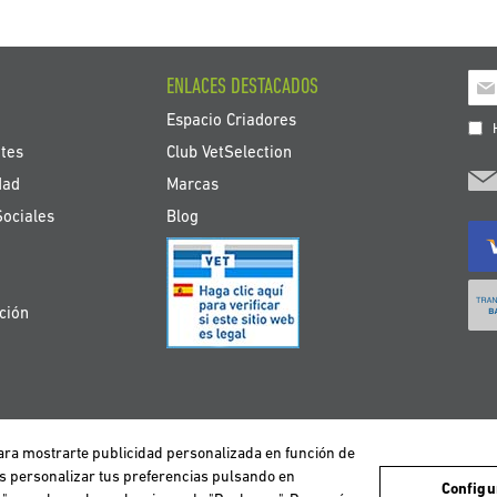
Ins
ENLACES DESTACADOS
a
Espacio Criadores
nue
H
bole
tes
Club VetSelection
de
dad
Marcas
noti
Sociales
Blog
ción
 para mostrarte publicidad personalizada en función de
avegación de los usuarios y de este modo poder ofrecer un mejor servicio. Si co
DEUTSCHLAND
ESPAÑA
FRANCE
ITALIA
NEDERLAND
ÖS
es personalizar tus preferencias pulsando en
Configu