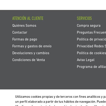
ATENCIÓN AL CLIENTE
SERVICIOS
Quiénes Somos
Compra segura
Contactar
Preguntas Frecuen
Formas de pago
Política de privaci
Formas y gastos de envío
Privacidad Redes 
Devoluciones y cambios
Política de cookies
Condiciones de Venta
Aviso Legal
Programa de afilia
Utilizamos cookies propias y de terceros con fines analíticos y
Utilizamos cookies propias y de terceros para realizar el análisis de la n
BELGIË / BELGIQUE
un perfil elaborado a partir de tus hábitos de navegación. Pued
información clica
aquí
.