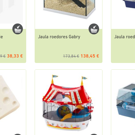
ie
Jaula roedores Gabry
Jaula roed
38,33 €
138,45 €
9 €
173,84 €