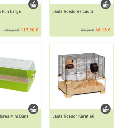
a Fun Large
Jaula Roedores Laura
117,90 €
68,18 €
156,21 €
85,24 €
dores Mini Duna
Jaula Roedor Karat 60