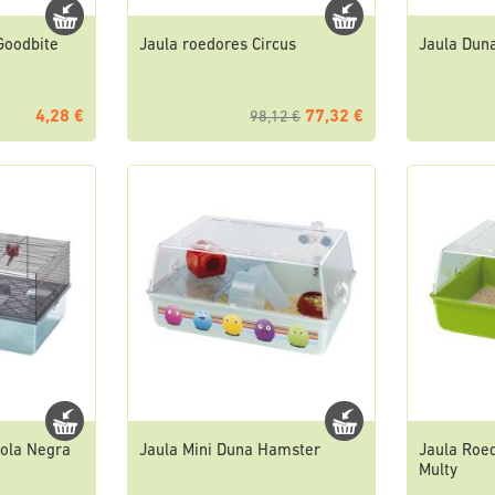
Goodbite
Jaula roedores Circus
Jaula Dun
4,28 €
77,32 €
98,12 €
vola Negra
Jaula Mini Duna Hamster
Jaula Roe
Multy