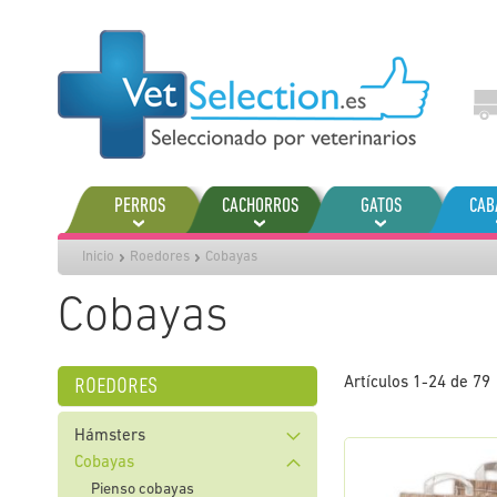
Ir
al
contenido
PERROS
CACHORROS
GATOS
CAB
Inicio
Roedores
Cobayas
Cobayas
roedores
Artículos
1
-
24
de
79
Hámsters
Cobayas
Pienso cobayas