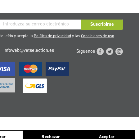
críbase
Suscribirse
stro
e leído y acepto la
Política de privacidad
y las
Condiciones de uso
tín
infoweb@vetselection.es
Síguenos
cias:
ntinuas navegando, consideramos que aceptas el uso de ellas. Para más
TERREICH
PORTUGAL
rar
Rechazar
Aceptar