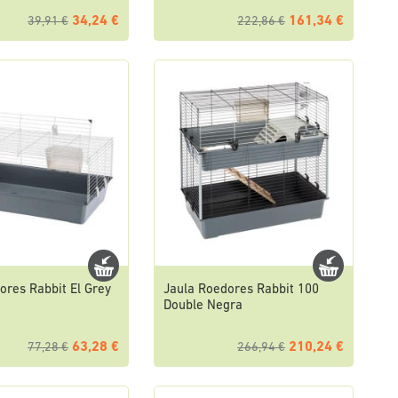
34,24 €
161,34 €
39,91 €
222,86 €
ores Rabbit El Grey
Jaula Roedores Rabbit 100
Double Negra
63,28 €
210,24 €
77,28 €
266,94 €