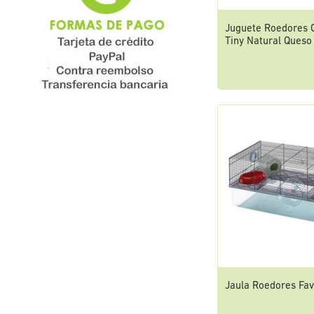
Juguete Roedores 
Tiny Natural Queso
Jaula Roedores Fa