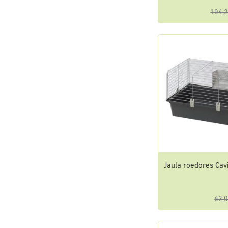
104,2
Jaula roedores Cav
62,0