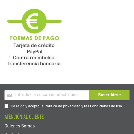
Inscríbase
Suscribirse
a
nuestro
He leído y acepto la
Política de privacidad
y las
Condiciones de uso
boletín
ATENCIÓN AL CLIENTE
de
noticias:
Quiénes Somos