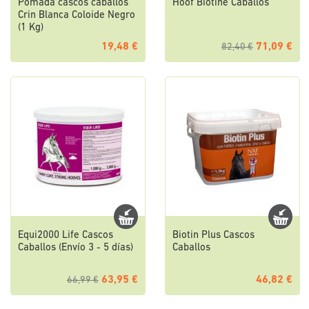
Pomada cascos caballos
Hoof Biotine Caballos
Crin Blanca Coloide Negro
(1 Kg)
19,48 €
71,09 €
82,40 €
Equi2000 Life Cascos
Biotin Plus Cascos
Caballos (Envío 3 - 5 días)
Caballos
63,95 €
46,82 €
66,99 €