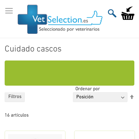
Ir
al
Mi carri
contenido
Cuidado cascos
Ordenar por
Fi
Filtros
Di
De
16
artículos