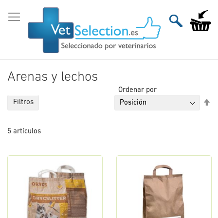
Ir
al
Mi carri
contenido
Arenas y lechos
Ordenar por
Fi
Filtros
Di
De
5
artículos