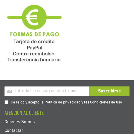
Inscríbase
Suscribirse
a
nuestro
He leído y acepto la
Política de privacidad
y las
Condiciones de uso
boletín
ATENCIÓN AL CLIENTE
de
noticias:
Quiénes Somos
Contactar