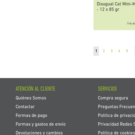
Disugual Cat Mini-
- 12 x 85 gr
14,4
Página
Actualmente estás ley
Página
Página
Página
Pági
1
2
3
4
5
ATENCIÓN AL CLIENTE
SERVICIOS
Quiénes Somos
Compra segura
Contactar
Preguntas Frecuen
Formas de pago
Política de privaci
Formas y gastos de envío
Privacidad Redes 
Devoluciones y cambios
Política de cookies