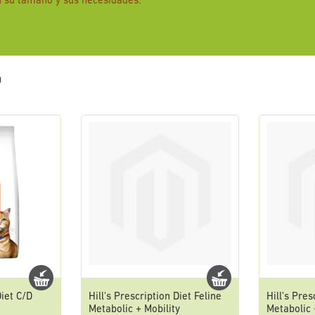
 su tamaño y sus necesidades.
0
Diet C/D
Hill's Prescription Diet Feline
Hill's Pres
Metabolic + Mobility
Metabolic 