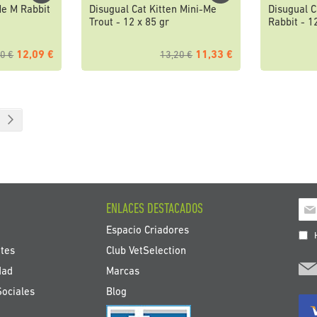
Me M Rabbit
Disugual Cat Kitten Mini-Me
Disugual C
Trout - 12 x 85 gr
Rabbit - 1
12,09 €
11,33 €
0 €
13,20 €
endo página
na
Página
Siguiente
Ins
ENLACES DESTACADOS
a
Espacio Criadores
nue
H
bole
tes
Club VetSelection
de
dad
Marcas
noti
Sociales
Blog