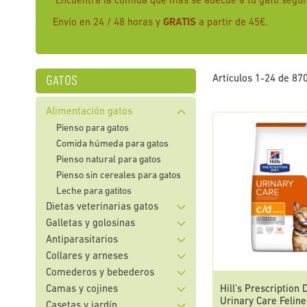
Encuentra la comida que más se adecue a tu gato según
Envío en 24 / 48 horas y
GRATIS
a partir de 45€.
gatos
Artículos
1
-
24
de
87
Alimentación gatos
Pienso para gatos
Comida húmeda para gatos
Pienso natural para gatos
Pienso sin cereales para gatos
Leche para gatitos
Dietas veterinarias gatos
Galletas y golosinas
Antiparasitarios
Collares y arneses
Comederos y bebederos
Camas y cojines
Hill's Prescription 
Urinary Care Feline
Casetas y jardín