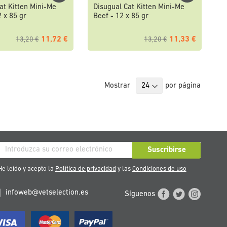
at Kitten Mini-Me
Disugual Cat Kitten Mini-Me
2 x 85 gr
Beef - 12 x 85 gr
11,72 €
11,33 €
13,20 €
13,20 €
Mostrar
por página
críbase
Suscribirse
stro
e leído y acepto la
Política de privacidad
y las
Condiciones de uso
tín
infoweb@vetselection.es
Síguenos
cias: