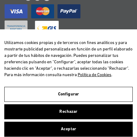
Utilizamos cookies propias y de terceros con fines analíticos y para
mostrarte publicidad personalizada en función de un perfil elaborado
BELGIË / BELGIQUE
a partir de tus hábitos de navegación. Puedes personalizar tus
DEUTSCHLAND
preferencias pulsando en "Configurar", aceptar todas las cookies
ESPAÑA
haciendo clic en "Aceptar", o rechazarlas seleccionando "Rechazar".
Para más información consulta nuestra
Política de Cookies
.
FRANCE
ITALIA
NEDERLAND
Configurar
ÖSTERREICH
Utilizamos cookies propias y de terceros para realizar el análisis de la
navegación de los usuarios y de este modo poder ofrecer un mejor
PORTUGAL
Rechazar
servicio. Si continuas navegando, consideramos que aceptas el uso de
ellas. Para más información clica
aquí
.
Aceptar
Copyright © 2026 Vetselection. Tienda de animales online. Todos los
Cerrar
derechos reservados.