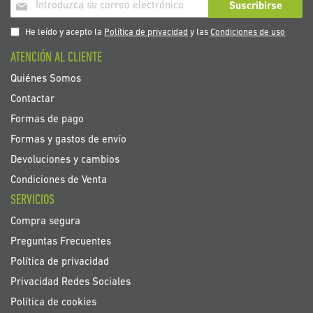
Inscríbase
Suscribirse
a
nuestro
He leído y acepto la
Política de privacidad
y las
Condiciones de uso
boletín
ATENCIÓN AL CLIENTE
de
noticias:
Quiénes Somos
Contactar
Formas de pago
Formas y gastos de envío
Devoluciones y cambios
Condiciones de Venta
SERVICIOS
Compra segura
Preguntas Frecuentes
Política de privacidad
Privacidad Redes Sociales
Política de cookies