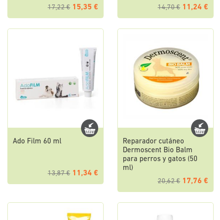
15,35 €
11,24 €
17,22 €
14,70 €
Ado Film 60 ml
Reparador cutáneo
Dermoscent Bio Balm
para perros y gatos (50
ml)
11,34 €
13,87 €
17,76 €
20,62 €