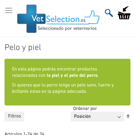
Ir
al
Mi carri
contenido
Pelo y piel
En esta página podrás encontrar productos
relacionados con
la piel y el pelo del perro
.
Si quieres que tu perro tenga un pelo sano, fuerte y
brillante estas en la página adecuada.
Ordenar por
Fi
Filtros
Di
De
Artículos
1
-
24
de
34