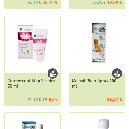
56,34 €
18,90 €
66,19 €
25,76 €
Dermoscent Atop 7 Hidra
Malasil Plata Spray 100
50 ml
ml
19,82 €
26,87 €
20,10 €