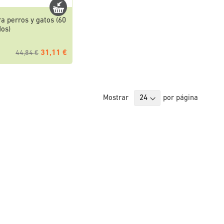
a perros y gatos (60
os)
31,11 €
44,84 €
Mostrar
por página