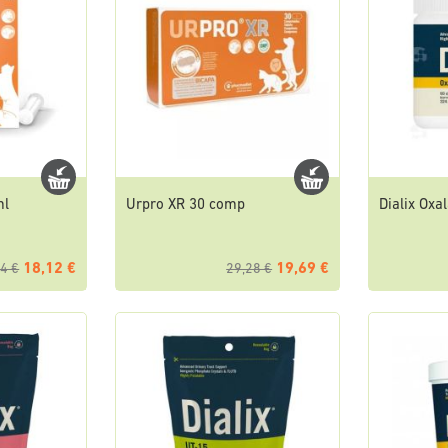
ml
Urpro XR 30 comp
Dialix Oxa
18,12 €
19,69 €
4 €
29,28 €