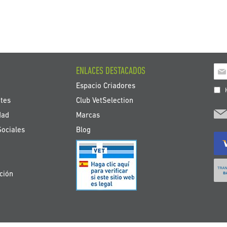
Ins
ENLACES DESTACADOS
a
Espacio Criadores
nue
H
bole
tes
Club VetSelection
de
dad
Marcas
noti
Sociales
Blog
ción