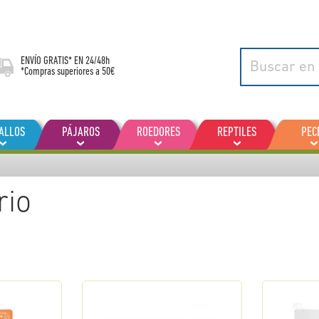
ENVÍO GRATIS* EN
24/48h
*Compras superiores a 50€
ALLOS
PÁJAROS
ROEDORES
REPTILES
PEC
rio