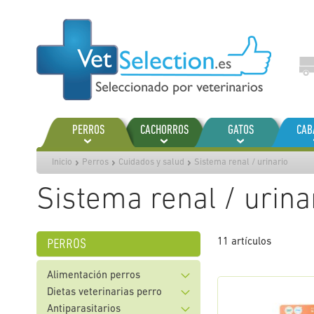
Ir
al
contenido
PERROS
CACHORROS
GATOS
CAB
Inicio
Perros
Cuidados y salud
Sistema renal / urinario
Sistema renal / urina
perros
11
artículos
Alimentación perros
Dietas veterinarias perro
Antiparasitarios