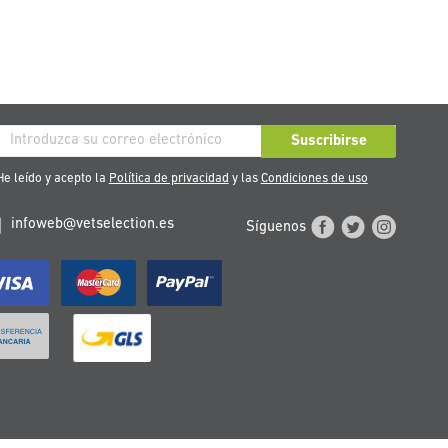
críbase
Suscribirse
stro
e leído y acepto la
Política de privacidad
y las
Condiciones de uso
tín
infoweb@vetselection.es
Síguenos
cias: