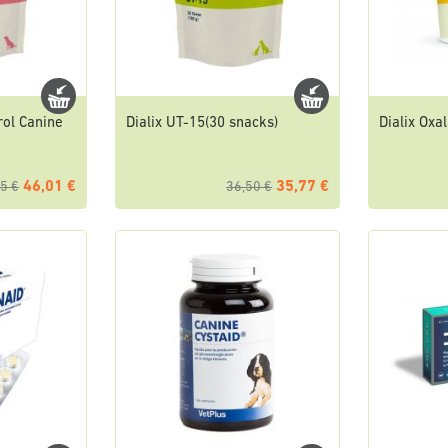
rol Canine
Dialix UT-15(30 snacks)
Dialix Oxal
46,01 €
35,77 €
5 €
36,50 €