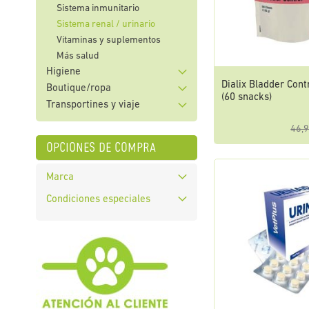
Sistema inmunitario
Sistema renal / urinario
Vitaminas y suplementos
Más salud
Higiene
Dialix Bladder Cont
Boutique/ropa
(60 snacks)
Transportines y viaje
46,9
opciones de compra
Marca
Condiciones especiales