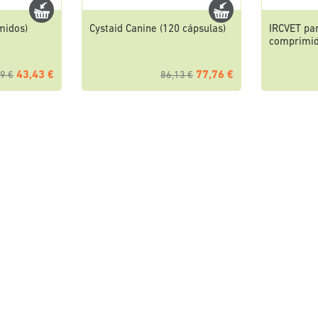
midos)
Cystaid Canine (120 cápsulas)
IRCVET par
comprimid
43,43 €
77,76 €
9 €
86,13 €