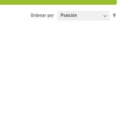
Fijar
Ordenar por
Direcci
Descen