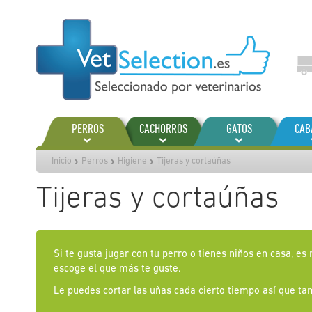
Ir
al
contenido
PERROS
CACHORROS
GATOS
CAB
Inicio
Perros
Higiene
Tijeras y cortaúñas
Tijeras y cortaúñas
Si te gusta jugar con tu perro o tienes niños en casa, e
escoge el que más te guste.
Le puedes cortar las uñas cada cierto tiempo así que t