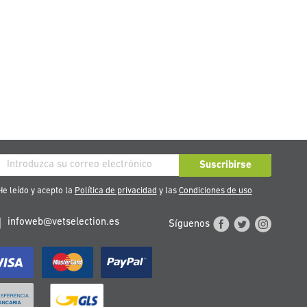
críbase
Suscribirse
stro
e leído y acepto la
Política de privacidad
y las
Condiciones de uso
tín
infoweb@vetselection.es
Síguenos
cias: