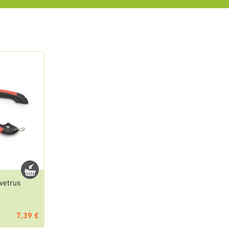
vetrus
7,39 €