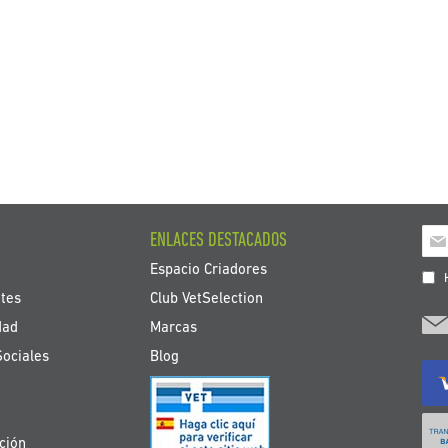
Ins
ENLACES DESTACADOS
a
Espacio Criadores
nue
H
bole
tes
Club VetSelection
de
dad
Marcas
noti
Sociales
Blog
ción