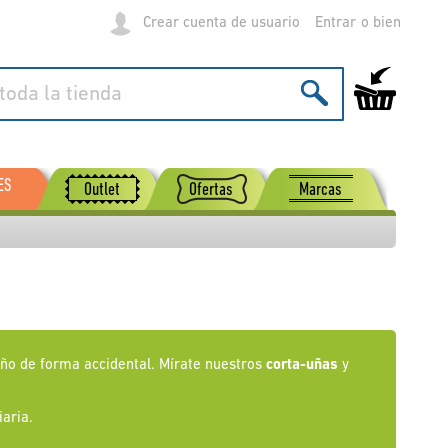
Crear cuenta de usuario
Entrar
Mi carrito de
ES
Outlet
Ofertas
Marcas
daño de forma accidental. Mírate nuestros
corta-uñas
y
aria.