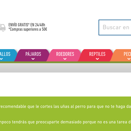
ENVÍO GRATIS* EN
24/48h
*Compras superiores a 50€
ALLOS
PÁJAROS
ROEDORES
REPTILES
PEC
s recomendable que le cortes las uñas al perro para que no te haga 
ampoco tendrás que preocuparte demasiado porque no es una tarea di