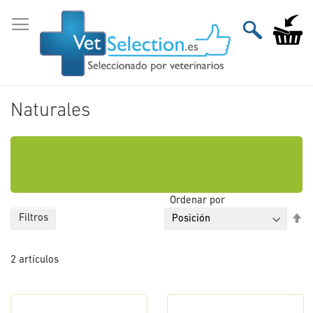
Ir
al
Mi carri
contenido
Naturales
Ordenar por
Fi
Filtros
Di
De
2
artículos