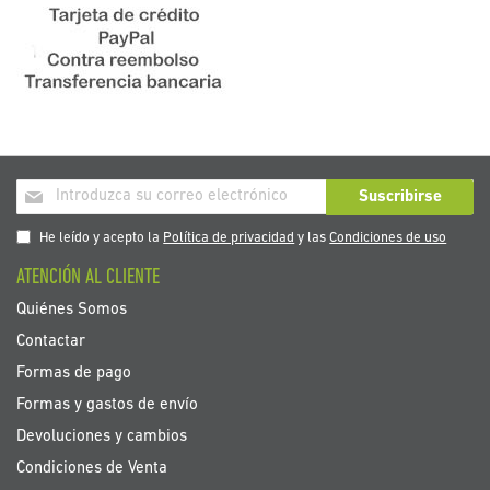
Inscríbase
Suscribirse
a
nuestro
He leído y acepto la
Política de privacidad
y las
Condiciones de uso
boletín
ATENCIÓN AL CLIENTE
de
noticias:
Quiénes Somos
Contactar
Formas de pago
Formas y gastos de envío
Devoluciones y cambios
Condiciones de Venta