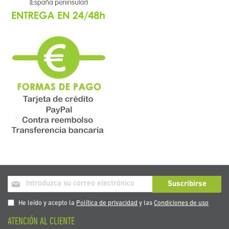
Inscríbase
Suscribirse
a
nuestro
He leído y acepto la
Política de privacidad
y las
Condiciones de uso
boletín
ATENCIÓN AL CLIENTE
de