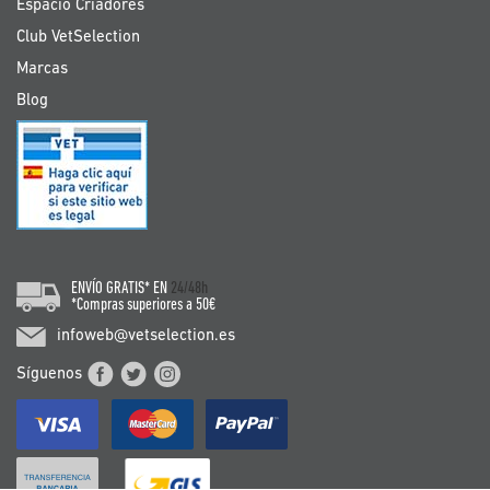
Espacio Criadores
Club VetSelection
Marcas
Blog
ENVÍO GRATIS* EN
24/48h
*Compras superiores a 50€
infoweb@vetselection.es
Síguenos