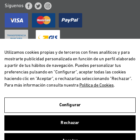
Síguenos
Utilizamos cookies propias y de terceros con fines analíticos y para
mostrarte publicidad personalizada en función de un perfil elaborado
BELGIË / BELGIQUE
a partir de tus hábitos de navegación. Puedes personalizar tus
DEUTSCHLAND
preferencias pulsando en "Configurar", aceptar todas las cookies
ESPAÑA
haciendo clic en "Aceptar", o rechazarlas seleccionando "Rechazar".
Para más información consulta nuestra
Política de Cookies
.
FRANCE
ITALIA
NEDERLAND
Configurar
ÖSTERREICH
Utilizamos cookies propias y de terceros para realizar el análisis de la
navegación de los usuarios y de este modo poder ofrecer un mejor
PORTUGAL
Rechazar
servicio. Si continuas navegando, consideramos que aceptas el uso de
ellas. Para más información clica
aquí
.