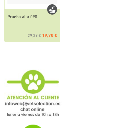
Prueba alta 090
19,70 €
29,39 €