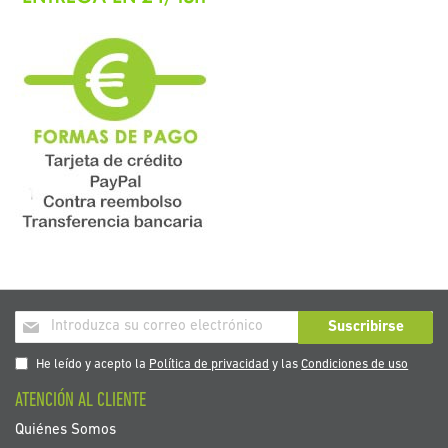
Inscríbase
Suscribirse
a
nuestro
He leído y acepto la
Política de privacidad
y las
Condiciones de uso
boletín
ATENCIÓN AL CLIENTE
de
noticias:
Quiénes Somos