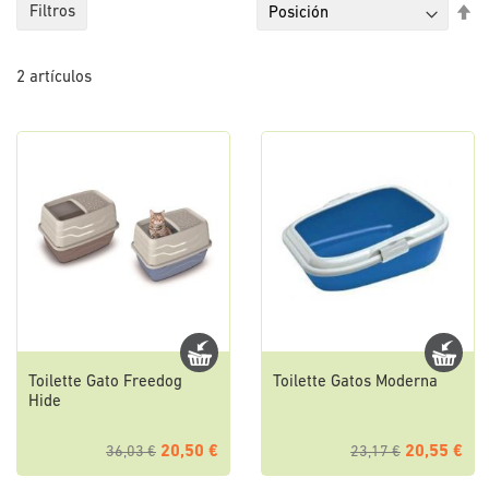
Fi
Filtros
Di
De
2
artículos
Toilette Gato Freedog
Toilette Gatos Moderna
Hide
20,50 €
20,55 €
36,03 €
23,17 €