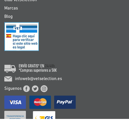
Club VetSelection
Marcas
Blog
ENVÍO GRATIS* EN
24/48h
*Compras superiores a 50€
infoweb@vetselection.es
Síguenos