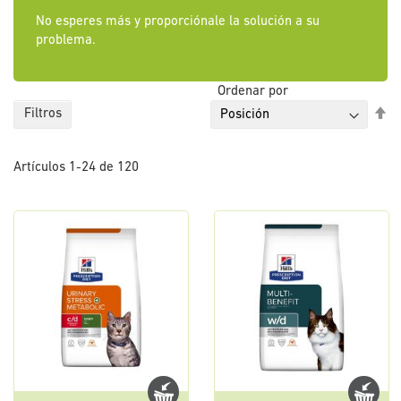
No esperes más y proporciónale la solución a su
problema.
Ordenar por
Fi
Filtros
Di
De
Artículos
1
-
24
de
120