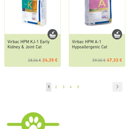
Virbac HPM KJ-1 Early
Virbac HPM A-1
Kidney & Joint Cat
Hypoallergenic Cat
24,35 €
47,33 €
28,06 €
59,00 €
Página
Págin
Sigui
Actualmente
Página
Página
Página
Página
1
2
3
4
5
estás
leyendo
página