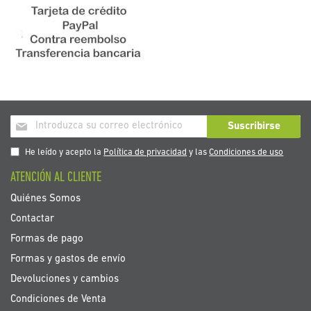
Inscríbase
Suscribirse
a
nuestro
He leído y acepto la
Política de privacidad
y las
Condiciones de uso
boletín
ATENCIÓN AL CLIENTE
de
noticias:
Quiénes Somos
Contactar
Formas de pago
Formas y gastos de envío
Devoluciones y cambios
Condiciones de Venta