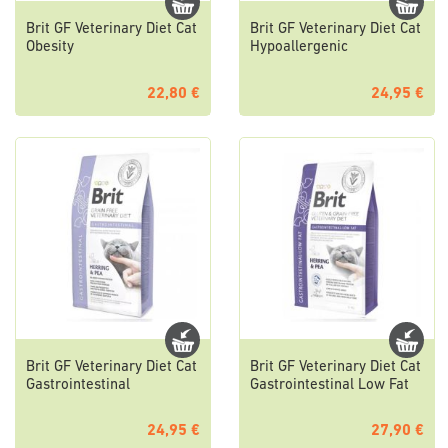
Brit GF Veterinary Diet Cat
Brit GF Veterinary Diet Cat
Obesity
Hypoallergenic
22,80 €
24,95 €
Brit GF Veterinary Diet Cat
Brit GF Veterinary Diet Cat
Gastrointestinal
Gastrointestinal Low Fat
24,95 €
27,90 €