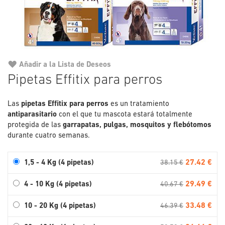
Añadir a la Lista de Deseos
Saltar
Pipetas Effitix para perros
al
comienzo
de
Las
pipetas Effitix para perros
es un tratamiento
la
antiparasitario
con el que tu mascota estará totalmente
galería
protegida de las
garrapatas, pulgas, mosquitos y flebótomos
de
durante cuatro semanas.
imágenes
27.42 €
1,5 - 4 Kg (4 pipetas)
38.15 €
29.49 €
4 - 10 Kg (4 pipetas)
40.67 €
33.48 €
10 - 20 Kg (4 pipetas)
46.39 €