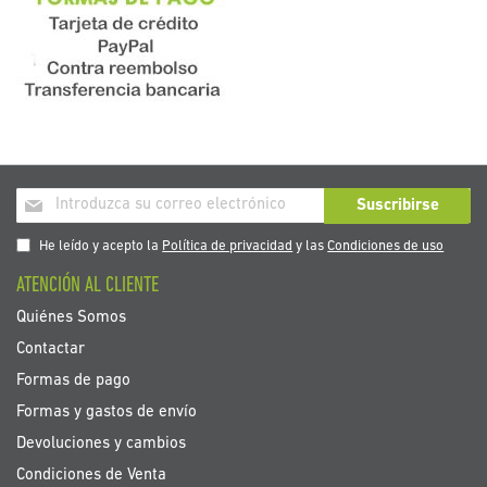
Inscríbase
Suscribirse
a
nuestro
He leído y acepto la
Política de privacidad
y las
Condiciones de uso
boletín
ATENCIÓN AL CLIENTE
de
noticias:
Quiénes Somos
Contactar
Formas de pago
Formas y gastos de envío
Devoluciones y cambios
Condiciones de Venta