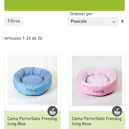
Ordenar por
Fi
Filtros
Di
De
Artículos
1
-
24
de
26
Cama Perro/Gato Freedog
Cama Perro/Gato Freedog
Icing Blue
Icing Rosa