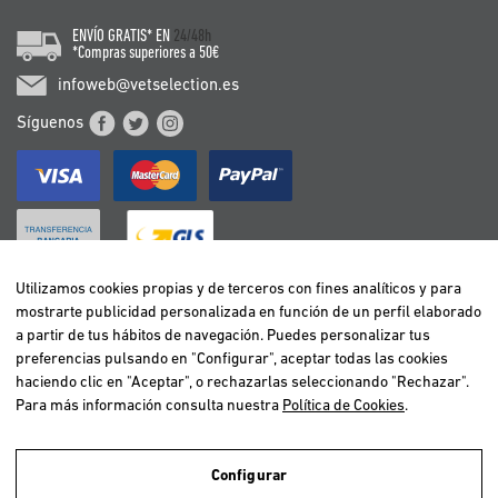
ENVÍO GRATIS* EN
24/48h
*Compras superiores a 50€
infoweb@vetselection.es
Síguenos
Utilizamos cookies propias y de terceros con fines analíticos y para
mostrarte publicidad personalizada en función de un perfil elaborado
BELGIË / BELGIQUE
a partir de tus hábitos de navegación. Puedes personalizar tus
DEUTSCHLAND
preferencias pulsando en "Configurar", aceptar todas las cookies
ESPAÑA
haciendo clic en "Aceptar", o rechazarlas seleccionando "Rechazar".
Para más información consulta nuestra
Política de Cookies
.
FRANCE
ITALIA
NEDERLAND
Configurar