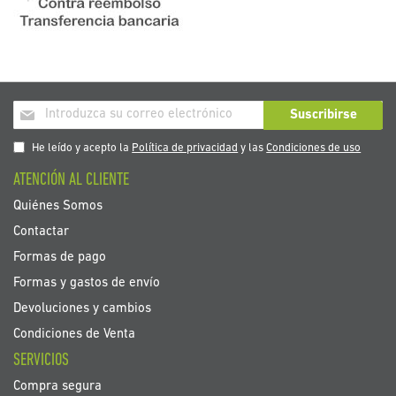
Inscríbase
Suscribirse
a
nuestro
He leído y acepto la
Política de privacidad
y las
Condiciones de uso
boletín
ATENCIÓN AL CLIENTE
de
noticias:
Quiénes Somos
Contactar
Formas de pago
Formas y gastos de envío
Devoluciones y cambios
Condiciones de Venta
SERVICIOS
Compra segura