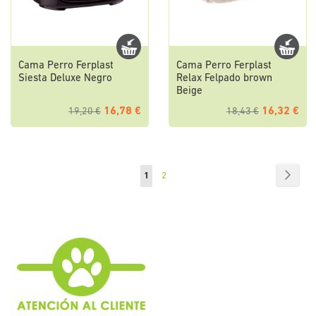
Cama Perro Ferplast
Cama Perro Ferplast
Siesta Deluxe Negro
Relax Felpado brown
Beige
16,78 €
16,32 €
19,20 €
18,43 €
Página
Págin
Sigui
Actualmente
Página
1
2
estás
leyendo
página