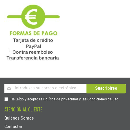
Inscríbase
Suscribirse
a
nuestro
He leído y acepto la
Política de privacidad
y las
Condiciones de uso
boletín
ATENCIÓN AL CLIENTE
de
noticias:
Quiénes Somos
Contactar