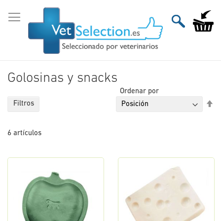
Ir
al
Mi carri
contenido
Golosinas y snacks
Ordenar por
Fi
Filtros
Di
De
6
artículos