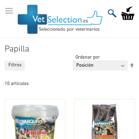
Ir
al
Mi carri
contenido
Papilla
Ordenar por
Fi
Filtros
Di
De
10
artículos