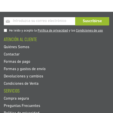
Inscríbase
Suscribirse
a
nuestro
He leído y acepto la
Política de privacidad
y las
Condiciones de uso
boletín
ATENCIÓN AL CLIENTE
de
noticias:
Quiénes Somos
Contactar
Formas de pago
Formas y gastos de envío
Devoluciones y cambios
Condiciones de Venta
SERVICIOS
Compra segura
Preguntas Frecuentes