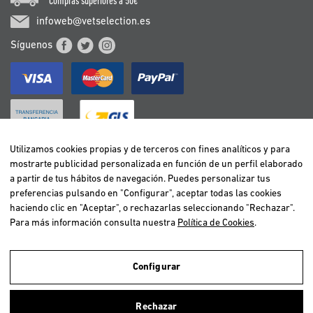
*Compras superiores a 50€
infoweb@vetselection.es
Síguenos
Utilizamos cookies propias y de terceros con fines analíticos y para
mostrarte publicidad personalizada en función de un perfil elaborado
BELGIË / BELGIQUE
a partir de tus hábitos de navegación. Puedes personalizar tus
DEUTSCHLAND
preferencias pulsando en "Configurar", aceptar todas las cookies
ESPAÑA
haciendo clic en "Aceptar", o rechazarlas seleccionando "Rechazar".
Para más información consulta nuestra
Política de Cookies
.
FRANCE
ITALIA
NEDERLAND
Configurar
ÖSTERREICH
Utilizamos cookies propias y de terceros para realizar el análisis de la
navegación de los usuarios y de este modo poder ofrecer un mejor
PORTUGAL
Rechazar