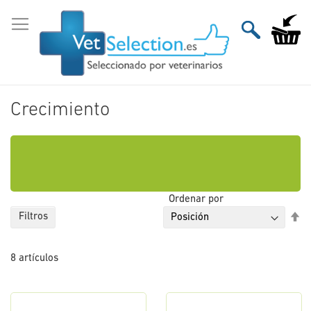
Ir
al
Mi carri
contenido
Crecimiento
Ordenar por
Fi
Filtros
Di
De
8
artículos