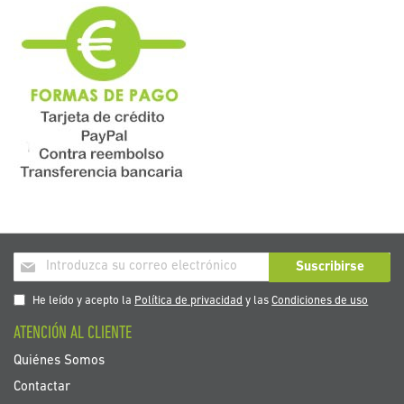
Inscríbase
Suscribirse
a
nuestro
He leído y acepto la
Política de privacidad
y las
Condiciones de uso
boletín
ATENCIÓN AL CLIENTE
de
noticias:
Quiénes Somos
Contactar