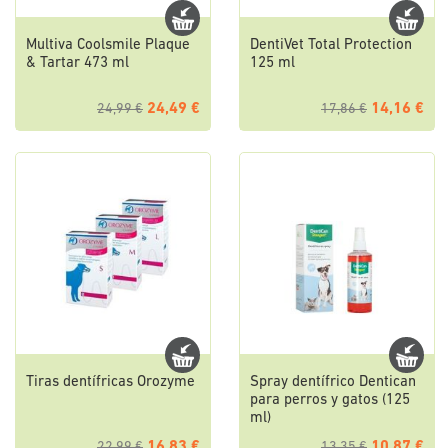
Multiva Coolsmile Plaque
DentiVet Total Protection
& Tartar 473 ml
125 ml
24,49 €
14,16 €
24,99 €
17,86 €
Tiras dentífricas Orozyme
Spray dentífrico Dentican
para perros y gatos (125
ml)
16,83 €
10,87 €
22,99 €
13,35 €