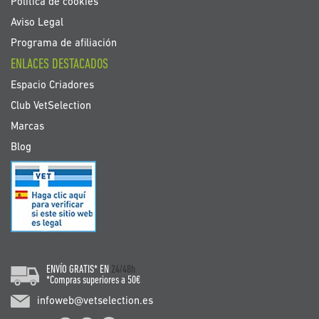
Política de cookies
Aviso Legal
Programa de afiliación
ENLACES DESTACADOS
Espacio Criadores
Club VetSelection
Marcas
Blog
ENVÍO GRATIS* EN
24/48h
*Compras superiores a 50€
infoweb@vetselection.es