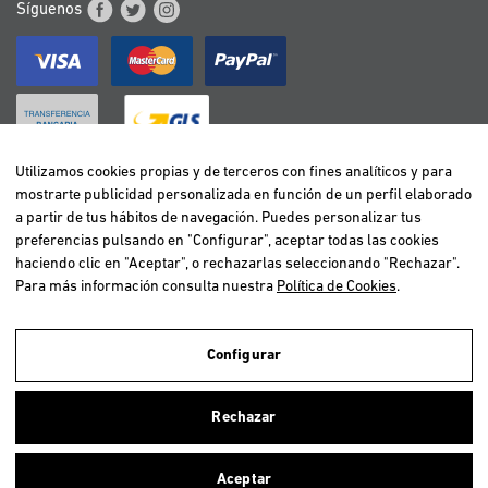
Síguenos
Utilizamos cookies propias y de terceros con fines analíticos y para
mostrarte publicidad personalizada en función de un perfil elaborado
BELGIË / BELGIQUE
a partir de tus hábitos de navegación. Puedes personalizar tus
DEUTSCHLAND
preferencias pulsando en "Configurar", aceptar todas las cookies
ESPAÑA
haciendo clic en "Aceptar", o rechazarlas seleccionando "Rechazar".
Para más información consulta nuestra
Política de Cookies
.
FRANCE
ITALIA
NEDERLAND
Configurar
ÖSTERREICH
Utilizamos cookies propias y de terceros para realizar el análisis de la
navegación de los usuarios y de este modo poder ofrecer un mejor
PORTUGAL
Rechazar
servicio. Si continuas navegando, consideramos que aceptas el uso de
ellas. Para más información clica
aquí
.
Aceptar
Copyright © 2026 Vetselection. Tienda de animales online. Todos los