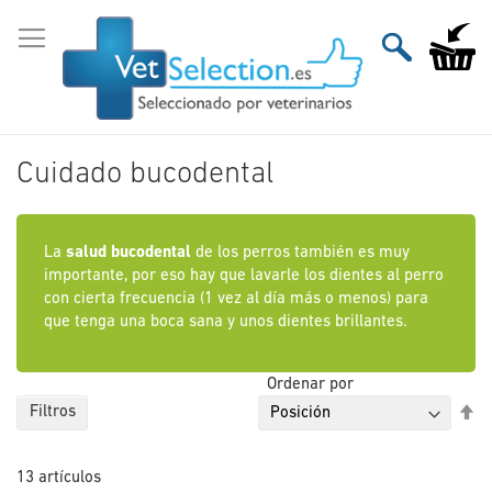
Ir
al
Mi carri
contenido
Cuidado bucodental
La
salud bucodental
de los perros también es muy
importante, por eso hay que lavarle los dientes al perro
con cierta frecuencia (1 vez al día más o menos) para
que tenga una boca sana y unos dientes brillantes.
Ordenar por
Fi
Filtros
Di
De
13
artículos