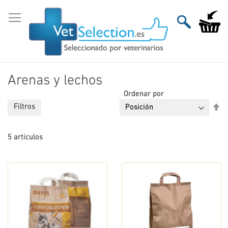
Ir
al
Mi carri
contenido
Arenas y lechos
Ordenar por
Fi
Filtros
Di
De
5
artículos