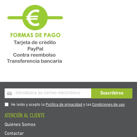
Inscríbase
Suscribirse
a
nuestro
He leído y acepto la
Política de privacidad
y las
Condiciones de uso
boletín
ATENCIÓN AL CLIENTE
de
noticias:
Quiénes Somos
Contactar