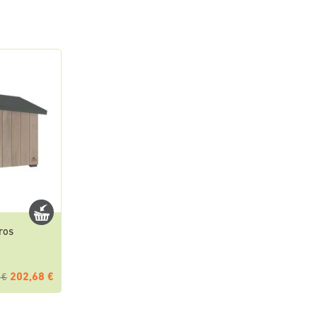
ros
202,68 €
 €