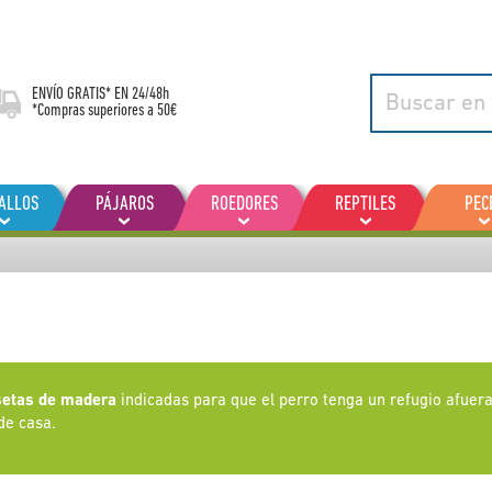
ENVÍO GRATIS* EN
24/48h
*Compras superiores a 50€
ALLOS
PÁJAROS
ROEDORES
REPTILES
PEC
etas de madera
indicadas para que el perro tenga un refugio afuera 
de casa.