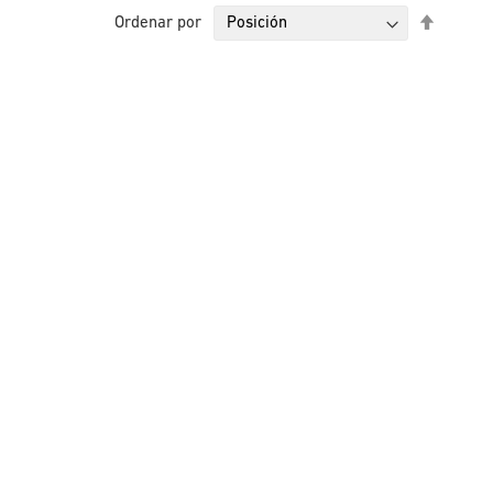
Fijar
Ordenar por
Direcci
Descen