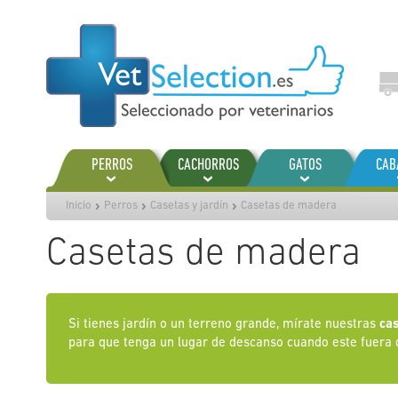
Ir
al
contenido
PERROS
CACHORROS
GATOS
CAB
Inicio
Perros
Casetas y jardín
Casetas de madera
Casetas de madera
Si tienes jardín o un terreno grande, mírate nuestras
cas
para que tenga un lugar de descanso cuando este fuera 