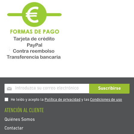
Inscríbase
Suscribirse
a
nuestro
He leído y acepto la
Política de privacidad
y las
Condiciones de uso
boletín
ATENCIÓN AL CLIENTE
de
noticias:
Quiénes Somos
Contactar