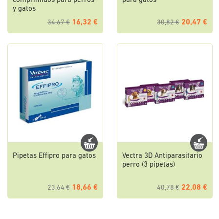
comprimidos para perros
para gatos
y gatos
16,32 €
20,47 €
34,67 €
30,82 €
Pipetas Effipro para gatos
Vectra 3D Antiparasitario
perro (3 pipetas)
18,66 €
22,08 €
23,64 €
40,78 €