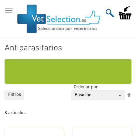
Ir
al
Mi carri
contenido
Antiparasitarios
Ordenar por
Fi
Filtros
Di
De
8
artículos