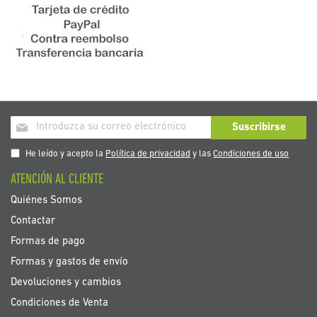
Inscríbase
Suscribirse
a
nuestro
He leído y acepto la
Política de privacidad
y las
Condiciones de uso
boletín
ATENCIÓN AL CLIENTE
de
noticias:
Quiénes Somos
Contactar
Formas de pago
Formas y gastos de envío
Devoluciones y cambios
Condiciones de Venta