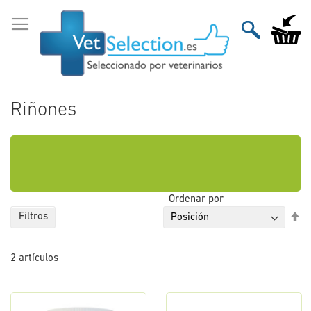
Ir
al
Mi carri
contenido
Riñones
Ordenar por
Fi
Filtros
Di
De
2
artículos