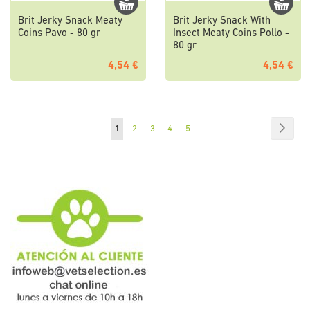
Brit Jerky Snack Meaty
Brit Jerky Snack With
Coins Pavo - 80 gr
Insect Meaty Coins Pollo -
80 gr
4,54 €
4,54 €
Página
Págin
Sigui
Actualmente
Página
Página
Página
Página
1
2
3
4
5
estás
leyendo
página