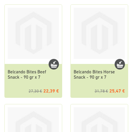
Belcando Bites Beef
Belcando Bites Horse
Snack - 90 gr x 7
Snack - 90 gr x 7
22,39 €
25,47 €
27,30 €
31,78 €