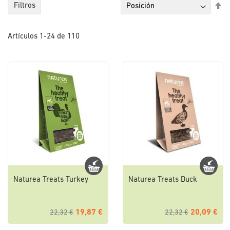
Fi
Filtros
Di
De
Artículos
1
-
24
de
110
Naturea Treats Turkey
Naturea Treats Duck
19,87 €
20,09 €
22,32 €
22,32 €