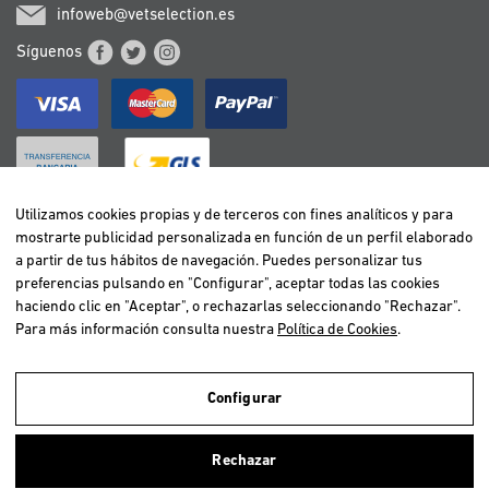
infoweb@vetselection.es
Síguenos
Utilizamos cookies propias y de terceros con fines analíticos y para
mostrarte publicidad personalizada en función de un perfil elaborado
BELGIË / BELGIQUE
a partir de tus hábitos de navegación. Puedes personalizar tus
DEUTSCHLAND
preferencias pulsando en "Configurar", aceptar todas las cookies
ESPAÑA
haciendo clic en "Aceptar", o rechazarlas seleccionando "Rechazar".
Para más información consulta nuestra
Política de Cookies
.
FRANCE
ITALIA
NEDERLAND
Configurar
ÖSTERREICH
Utilizamos cookies propias y de terceros para realizar el análisis de la
navegación de los usuarios y de este modo poder ofrecer un mejor
PORTUGAL
Rechazar
servicio. Si continuas navegando, consideramos que aceptas el uso de