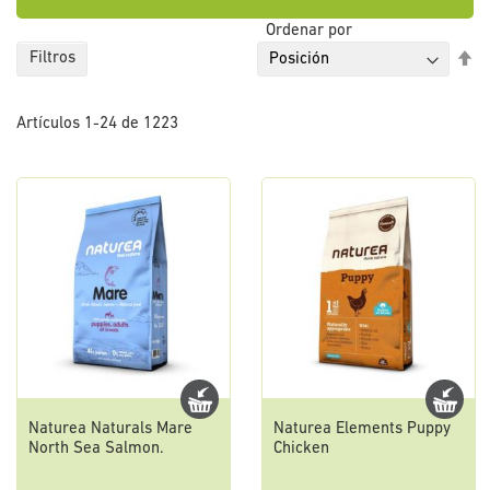
Ordenar por
Fi
Filtros
Di
De
Artículos
1
-
24
de
1223
Naturea Naturals Mare
Naturea Elements Puppy
North Sea Salmon.
Chicken