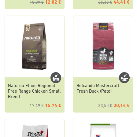
12,82 €
44,41 €
18,99 €
65,33 €
Naturea Ethos Regional
Belcando Mastercraft
Free Range Chicken Small
Fresh Duck (Pato)
Breed
15,74 €
30,14 €
17,49 €
33,50 €