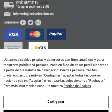
ENVÍO GRATIS* EN
24/48h
*Compras superiores a 50€
infoweb@vetselection.es
Síguenos
Utilizamos cookies propias y de terceros con fines analíticos y para
mostrarte publicidad personalizada en función de un perfil elaborado
BELGIË / BELGIQUE
a partir de tus hábitos de navegación. Puedes personalizar tus
DEUTSCHLAND
preferencias pulsando en "Configurar", aceptar todas las cookies
ESPAÑA
haciendo clic en "Aceptar", o rechazarlas seleccionando "Rechazar".
Para más información consulta nuestra
Política de Cookies
.
FRANCE
ITALIA
NEDERLAND
Configurar
ÖSTERREICH
Utilizamos cookies propias y de terceros para realizar el análisis de la