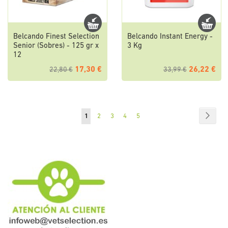
Belcando Finest Selection
Belcando Instant Energy -
Senior (Sobres) - 125 gr x
3 Kg
12
17,30 €
26,22 €
22,80 €
33,99 €
Página
Págin
Sigui
Actualmente
Página
Página
Página
Página
1
2
3
4
5
estás
leyendo
página