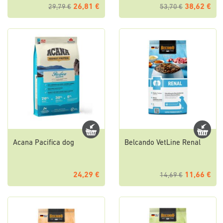
26,81 €
38,62 €
29,79 €
53,70 €
Acana Pacifica dog
Belcando VetLine Renal
24,29 €
11,66 €
14,69 €