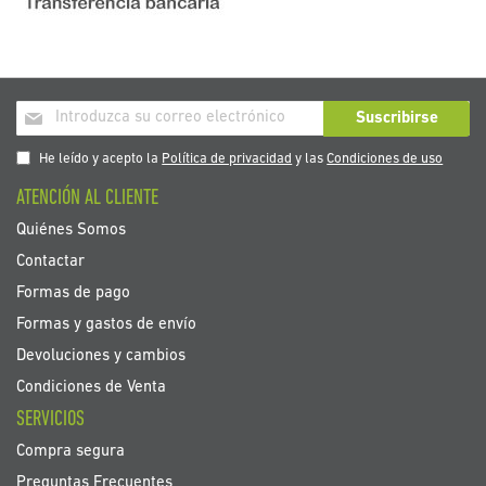
Inscríbase
Suscribirse
a
nuestro
He leído y acepto la
Política de privacidad
y las
Condiciones de uso
boletín
ATENCIÓN AL CLIENTE
de
noticias:
Quiénes Somos
Contactar
Formas de pago
Formas y gastos de envío
Devoluciones y cambios
Condiciones de Venta
SERVICIOS
Compra segura
Preguntas Frecuentes