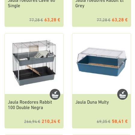
Jaula roedores Cavie 80
Jaula roedores Rabbit El
Single
Grey
63,28 €
63,28 €
77,28 €
77,28 €
Jaula Roedores Rabbit
Jaula Duna Multy
100 Double Negra
210,24 €
58,41 €
266,94 €
69,35 €