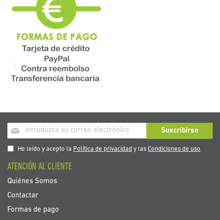
Inscríbase
Suscribirse
a
nuestro
He leído y acepto la
Política de privacidad
y las
Condiciones de uso
boletín
ATENCIÓN AL CLIENTE
de
noticias:
Quiénes Somos
Contactar
Formas de pago