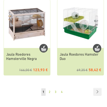
Jaula Roedores
Jaula Roedores Hamster
Hamsterville Negra
Duo
123,93 €
58,42 €
166,00 €
69,35 €
Página
Págin
Sigui
Actualmente
Página
Página
Página
1
2
3
4
estás
leyendo