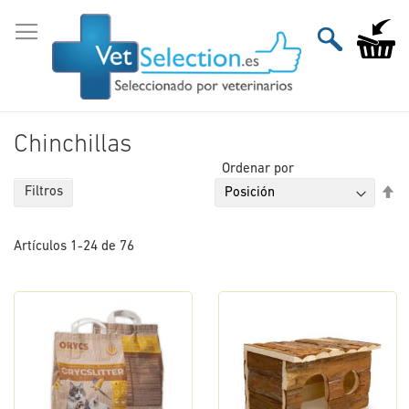
Ir
al
Mi carri
contenido
Chinchillas
Ordenar por
Fi
Filtros
Di
De
Artículos
1
-
24
de
76