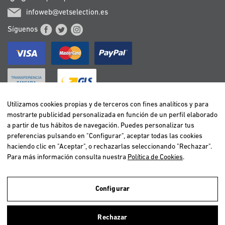
infoweb@vetselection.es
Síguenos
Utilizamos cookies propias y de terceros con fines analíticos y para
mostrarte publicidad personalizada en función de un perfil elaborado
BELGIË / BELGIQUE
a partir de tus hábitos de navegación. Puedes personalizar tus
DEUTSCHLAND
preferencias pulsando en "Configurar", aceptar todas las cookies
ESPAÑA
haciendo clic en "Aceptar", o rechazarlas seleccionando "Rechazar".
Para más información consulta nuestra
Política de Cookies
.
FRANCE
ITALIA
NEDERLAND
Configurar
ÖSTERREICH
Utilizamos cookies propias y de terceros para realizar el análisis de la
navegación de los usuarios y de este modo poder ofrecer un mejor
PORTUGAL
Rechazar
servicio. Si continuas navegando, consideramos que aceptas el uso de