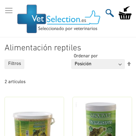
Ir
al
Mi carri
contenido
Alimentación reptiles
Ordenar por
Fi
Filtros
Di
De
2
artículos