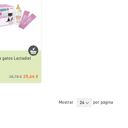
 gatos Lactadiet
25,64 €
38,78 €
Mostrar
por página