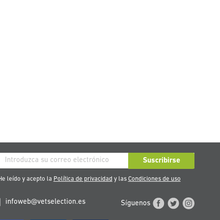
críbase
Suscribirse
stro
e leído y acepto la
Política de privacidad
y las
Condiciones de uso
tín
infoweb@vetselection.es
Síguenos
cias: