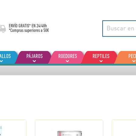
ENVÍO GRATIS* EN
24/48h
*Compras superiores a 50€
ALLOS
PÁJAROS
ROEDORES
REPTILES
PEC