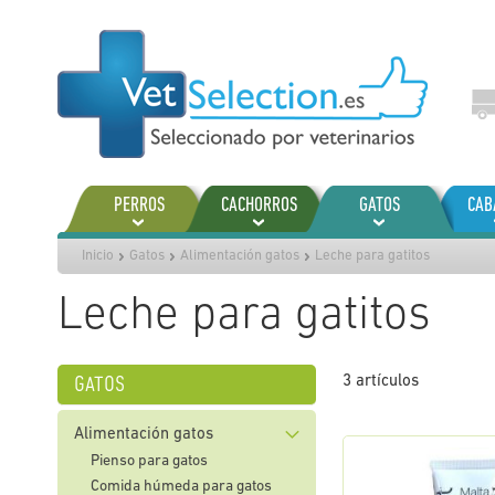
Ir
al
contenido
PERROS
CACHORROS
GATOS
CAB
Inicio
Gatos
Alimentación gatos
Leche para gatitos
Leche para gatitos
gatos
3
artículos
Alimentación gatos
Pienso para gatos
Comida húmeda para gatos