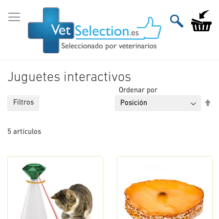
Ir
al
Mi carri
contenido
Juguetes interactivos
Ordenar por
Fi
Filtros
Di
De
5
artículos