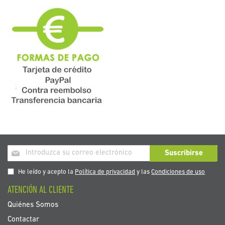
Inscríbase
Suscribirse
a
nuestro
He leído y acepto la
Política de privacidad
y las
Condiciones de uso
boletín
ATENCIÓN AL CLIENTE
de
noticias:
Quiénes Somos
Contactar