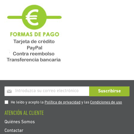
Inscríbase
Suscribirse
a
nuestro
He leído y acepto la
Política de privacidad
y las
Condiciones de uso
boletín
ATENCIÓN AL CLIENTE
de
noticias:
Quiénes Somos
Contactar