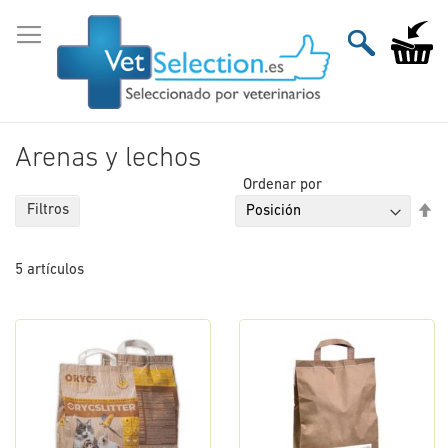
Ir
al
Mi carri
contenido
Arenas y lechos
Ordenar por
Fi
Filtros
Di
De
5
artículos