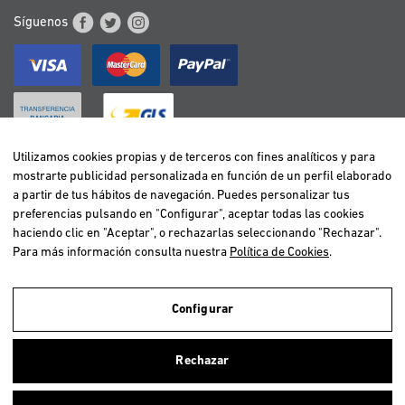
Síguenos
Utilizamos cookies propias y de terceros con fines analíticos y para
mostrarte publicidad personalizada en función de un perfil elaborado
BELGIË / BELGIQUE
a partir de tus hábitos de navegación. Puedes personalizar tus
DEUTSCHLAND
preferencias pulsando en "Configurar", aceptar todas las cookies
ESPAÑA
haciendo clic en "Aceptar", o rechazarlas seleccionando "Rechazar".
Para más información consulta nuestra
Política de Cookies
.
FRANCE
ITALIA
NEDERLAND
Configurar
ÖSTERREICH
Utilizamos cookies propias y de terceros para realizar el análisis de la
navegación de los usuarios y de este modo poder ofrecer un mejor
PORTUGAL
Rechazar
servicio. Si continuas navegando, consideramos que aceptas el uso de
ellas. Para más información clica
aquí
.