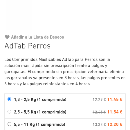
Añadir a la Lista de Deseos
Saltar
AdTab Perros
al
comienzo
Los Comprimidos Masticables AdTab para Perros son la
de
solución más rápida sin prescripción frente a pulgas y
la
garrapatas. El comprimido sin prescripción veterinaria elimina
galería
las garrapatas ya presentes en 8 horas, las pulgas presentes en
de
6 horas y las pulgas reinfestantes en 4 horas.
imágenes
11.45 €
1,3 - 2,5 Kg (1 comprimido)
12.29 €
11.54 €
2,5 - 5,5 Kg (1 comprimido)
12.45 €
12.20 €
5,5 - 11 Kg (1 comprimido)
13.33 €