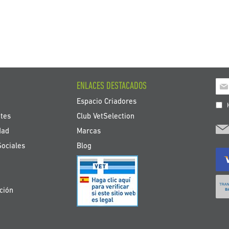
Ins
ENLACES DESTACADOS
a
Espacio Criadores
nue
H
bole
tes
Club VetSelection
de
dad
Marcas
noti
Sociales
Blog
ción