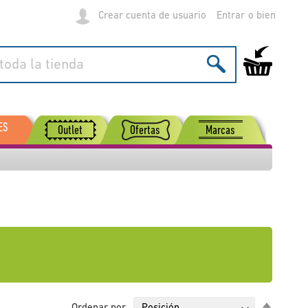
Crear cuenta de usuario
Entrar
Mi carrito de
ES
Outlet
Ofertas
Marcas
Fijar