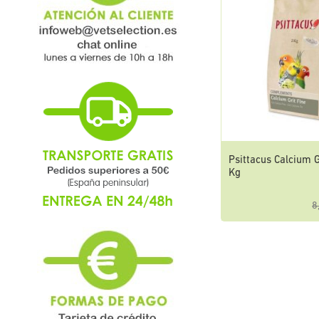
Psittacus Calcium G
Kg
8