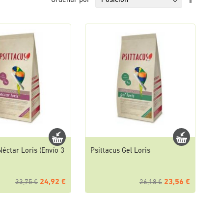
Ordenar por
Direcci
Descen
Néctar Loris (Envío 3
Psittacus Gel Loris
24,92 €
23,56 €
33,75 €
26,18 €