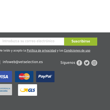
críbase
Suscribirse
stro
e leído y acepto la
Política de privacidad
y las
Condiciones de uso
tín
infoweb@vetselection.es
Síguenos
cias: