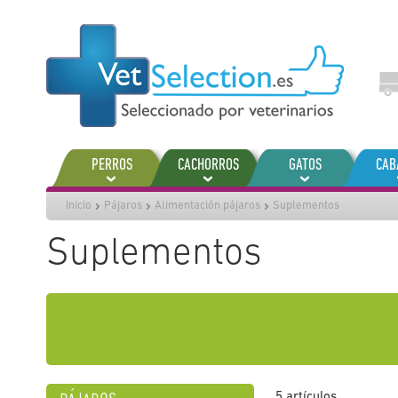
Ir
al
contenido
PERROS
CACHORROS
GATOS
CAB
Inicio
Pájaros
Alimentación pájaros
Suplementos
Suplementos
5
artículos