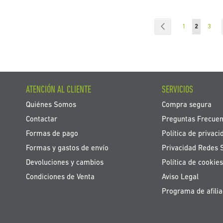
Página
Página
Anterior
Página
Actualmen
Pági
1
2
3
ATENCIÓN AL CLIENTE
SERVICIOS
Quiénes Somos
Compra segura
Contactar
Preguntas Frecuen
Formas de pago
Política de privaci
Formas y gastos de envío
Privacidad Redes 
Devoluciones y cambios
Política de cookies
Condiciones de Venta
Aviso Legal
Programa de afilia