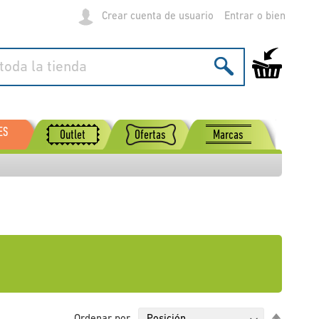
Crear cuenta de usuario
Entrar
Mi carrito de
ES
Outlet
Ofertas
Marcas
Fijar