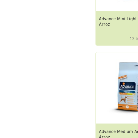
Advance Mini Light 
Arroz
12,5
Advance Medium Adu
Arroz