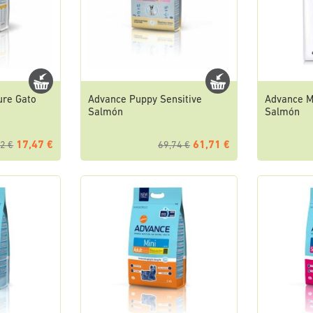
ure Gato
Advance Puppy Sensitive
Advance Mi
Salmón
Salmón
17,47 €
61,71 €
2 €
69,74 €