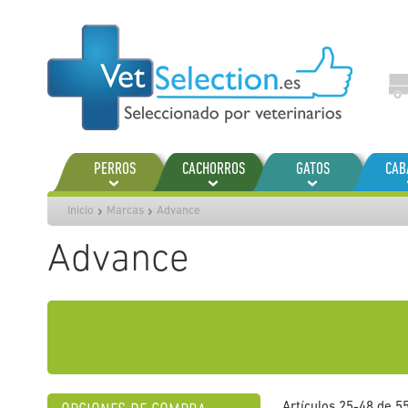
Ir
al
contenido
PERROS
CACHORROS
GATOS
CAB
Inicio
Marcas
Advance
Advance
Artículos
25
-
48
de
5