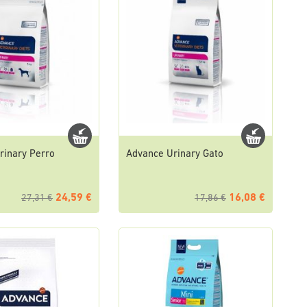
rinary Perro
Advance Urinary Gato
24,59 €
16,08 €
27,31 €
17,86 €