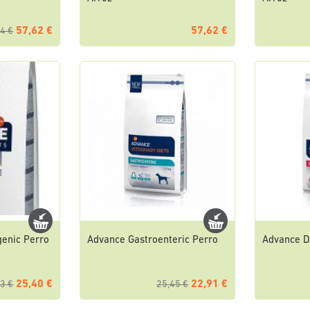
57,62 €
57,62 €
4 €
genic Perro
Advance Gastroenteric Perro
Advance Di
25,40 €
22,91 €
3 €
25,45 €