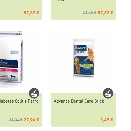
57,62 €
57,62 €
61,69 €
abetes Colitis Perro
Advance Dental Care Stick
27,94 €
3,49 €
31,04 €