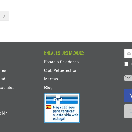
te estás leyendo página
na
Página
Siguiente
Ins
ENLACES DESTACADOS
a
Espacio Criadores
nue
H
bole
tes
Club VetSelection
de
dad
Marcas
noti
Sociales
Blog
ción