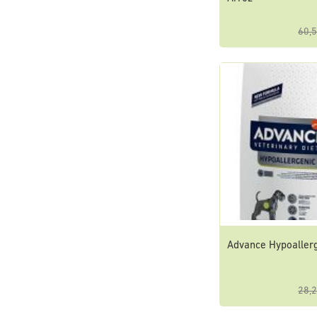
60,5
Advance Hypoaller
28,2