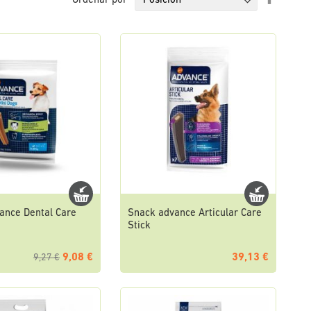
Ordenar por
Direcci
Descen
ance Dental Care
Snack advance Articular Care
Stick
9,08 €
39,13 €
9,27 €