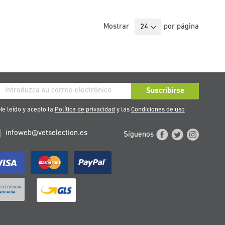
Mostrar
por página
críbase
Suscribirse
stro
e leído y acepto la
Política de privacidad
y las
Condiciones de uso
tín
infoweb@vetselection.es
Síguenos
cias: