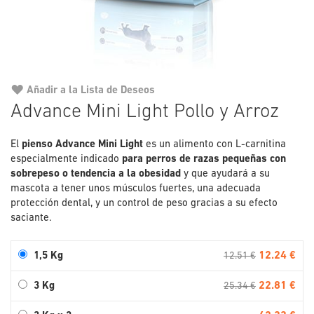
Añadir a la Lista de Deseos
Saltar
Advance Mini Light Pollo y Arroz
al
comienzo
El
pienso Advance Mini Light
es un alimento con L-carnitina
de
especialmente indicado
para perros de razas pequeñas con
la
sobrepeso o tendencia a la obesidad
galería
y que ayudará a su
mascota a tener unos músculos fuertes, una adecuada
de
protección dental, y un control de peso gracias a su efecto
imágenes
saciante.
12.24 €
1,5 Kg
12.51 €
22.81 €
3 Kg
25.34 €