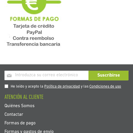
Inscríbase
Suscribirse
a
nuestro
He leído y acepto la
Política de privacidad
y las
Condiciones de uso
boletín
ATENCIÓN AL CLIENTE
de
noticias:
Quiénes Somos
Contactar
Formas de pago
Formas y gastos de envío