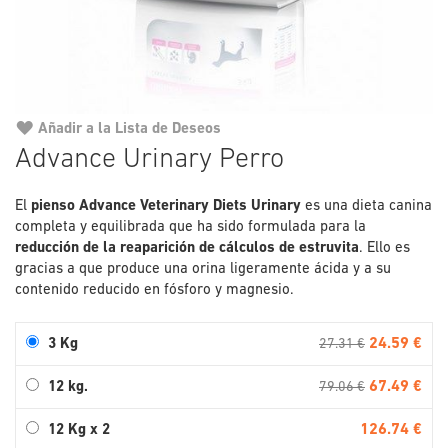
Añadir a la Lista de Deseos
Saltar
Advance Urinary Perro
al
comienzo
El
pienso Advance Veterinary Diets Urinary
de
es una dieta canina
completa y equilibrada que ha sido formulada para la
la
reducción de la reaparición de cálculos de estruvita
galería
. Ello es
gracias a que produce una orina ligeramente ácida y a su
de
contenido reducido en fósforo y magnesio.
imágenes
24.59 €
3 Kg
27.31 €
67.49 €
12 kg.
79.06 €
126.74 €
12 Kg x 2