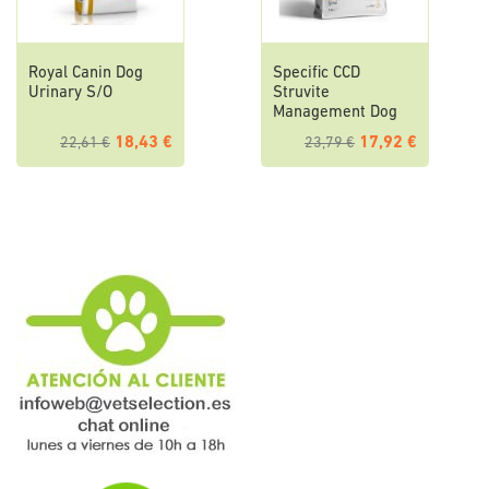
Royal Canin Dog
Specific CCD
Urinary S/O
Struvite
Management Dog
18,43 €
17,92 €
22,61 €
23,79 €