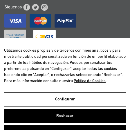
Síguenos
Utilizamos cookies propias y de terceros con fines analíticos y para
mostrarte publicidad personalizada en función de un perfil elaborado
BELGIË / BELGIQUE
a partir de tus hábitos de navegación. Puedes personalizar tus
DEUTSCHLAND
preferencias pulsando en "Configurar", aceptar todas las cookies
ESPAÑA
haciendo clic en "Aceptar", o rechazarlas seleccionando "Rechazar".
Para más información consulta nuestra
Política de Cookies
.
FRANCE
ITALIA
NEDERLAND
Configurar
ÖSTERREICH
Utilizamos cookies propias y de terceros para realizar el análisis de la
navegación de los usuarios y de este modo poder ofrecer un mejor
PORTUGAL
Rechazar
servicio. Si continuas navegando, consideramos que aceptas el uso de
ellas. Para más información clica
aquí
.