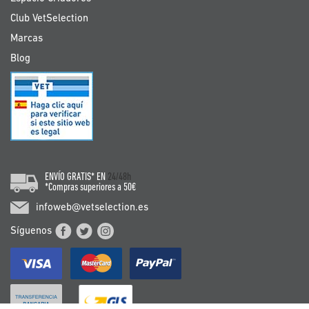
Club VetSelection
Marcas
Blog
ENVÍO GRATIS* EN
24/48h
*Compras superiores a 50€
infoweb@vetselection.es
Síguenos