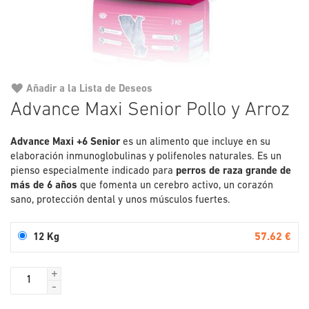
Añadir a la Lista de Deseos
Saltar
Advance Maxi Senior Pollo y Arroz
al
comienzo
Advance Maxi +6 Senior
es un alimento que incluye en su
de
elaboración inmunoglobulinas y polifenoles naturales. Es un
la
pienso especialmente indicado para
galería
perros de raza grande de
más de 6 años
que fomenta un cerebro activo, un corazón
de
sano, protección dental y unos músculos fuertes.
imágenes
57.62 €
12 Kg
+
-