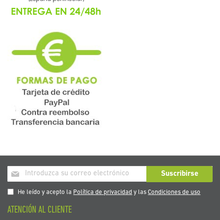
Inscríbase
Suscribirse
a
nuestro
He leído y acepto la
Política de privacidad
y las
Condiciones de uso
boletín
ATENCIÓN AL CLIENTE
de