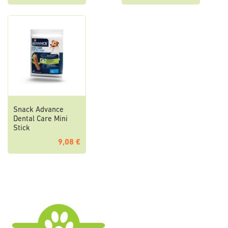
Snack Advance
Dental Care Mini
Stick
9,08 €