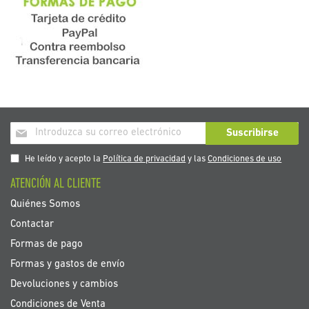
Inscríbase
Suscribirse
a
nuestro
He leído y acepto la
Política de privacidad
y las
Condiciones de uso
boletín
ATENCIÓN AL CLIENTE
de
noticias:
Quiénes Somos
Contactar
Formas de pago
Formas y gastos de envío
Devoluciones y cambios
Condiciones de Venta