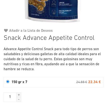
Añadir a la Lista de Deseos
Saltar
Snack Advance Appetite Control
al
comienzo
Advance Appetite Control Snack para todo tipo de perros son
de
saludables y deliciosas galletas de alta calidad ideales para el
la
cuidado de la salud de tu perro. Estas golosinas son muy
galería
nutritivas y ricas en fibra, ayudando así a que la sensación de
de
hambre se reduzca.
imágenes
22.34 €
150 gr x 7
24.88 €
+
-