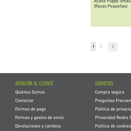
Acana Puppy Small
(Razas Pequeñas)
Página
Actualmente estás ley
Página
Página
Siguiente
1
2
ATENCIÓN AL CLIENTE
SERVICIOS
Quiénes Somos
Compra segura
Contactar
Preguntas Frecuen
Formas de pago
Política de privaci
Formas y gastos de envío
Privacidad Redes 
Devoluciones y cambios
Política de cookies