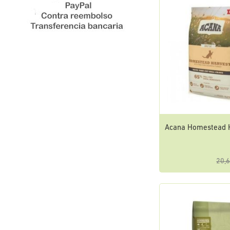
Acana Homestead H
20,6