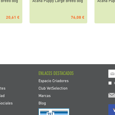
 Breed dog
Acana Puppy Large Breed dog
Acana Pup
20,61 €
76,08 €
endo página
Ins
ENLACES DESTACADOS
a
Espacio Criadores
nue
H
bole
tes
Club VetSelection
de
dad
Marcas
noti
Sociales
Blog