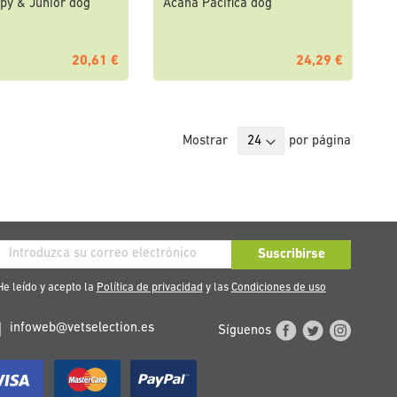
py & Junior dog
Acana Pacifica dog
20,61 €
24,29 €
Mostrar
por página
críbase
Suscribirse
stro
e leído y acepto la
Política de privacidad
y las
Condiciones de uso
tín
infoweb@vetselection.es
Síguenos
cias: