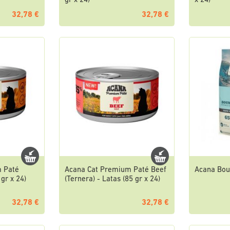
gr x 24)
x 24)
32,78 €
32,78 €
m Paté
Acana Cat Premium Paté Beef
Acana Boun
 gr x 24)
(Ternera) - Latas (85 gr x 24)
32,78 €
32,78 €