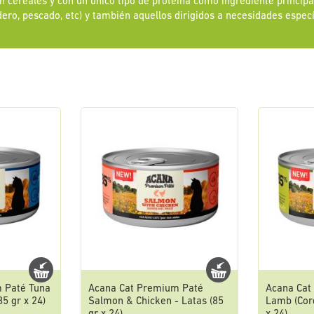
n cereales y con un único tipo de proteína como ingrediente principa
dero, pescado, etc) y también aquellos dirigidos a necesidades específi
 Paté Tuna
Acana Cat Premium Paté
Acana Cat
85 gr x 24)
Salmon & Chicken - Latas (85
Lamb (Cord