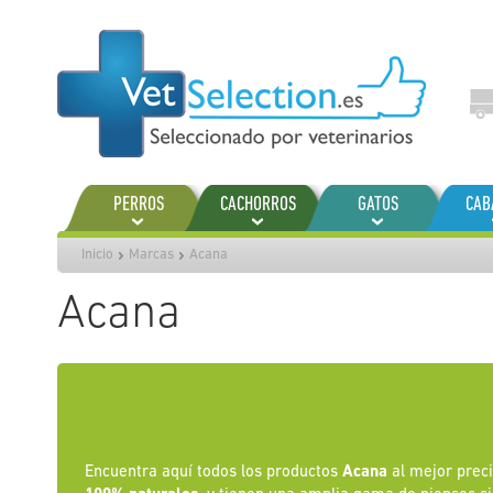
Ir
al
contenido
PERROS
CACHORROS
GATOS
CAB
Inicio
Marcas
Acana
Acana
Encuentra aquí todos los productos
Acana
al mejor prec