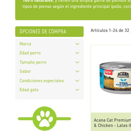
100% naturales
, y tienen una amplia gama de piensos si
tipos de pienso según el ingrediente principal (pollo, cor
opciones de compra
Artículos
1
-
24
de
32
Marca
Edad perro
Tamaño perro
Sabor
Condiciones especiales
Edad gato
Acana Cat Premium
& Chicken - Latas (