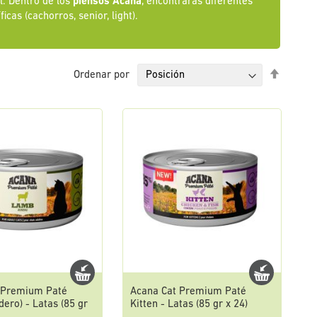
l. Dentro de los
piensos Acana
, encontrarás diferentes
cas (cachorros, senior, light).
Fijar
Ordenar por
Direcci
Descen
 Premium Paté
Acana Cat Premium Paté
ero) - Latas (85 gr
Kitten - Latas (85 gr x 24)