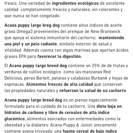
fresco. Una variedad de
ingredientes ecológicos
de excelente
calidad completamente frescos y naturales; sin colorantes y
que nunca se han congelado.
Acana puppy large breg dog
contiene altos índices de aceite
graso Omega3 provenientes del arenque de New Brunswick
que apoya el sistema inmunitario del cachorro;
manteniendo
una piel y un pelo radiante
, símbolo exterior de salud y
vitalidad. Además cuenta con algas marinas que aportan ácidos
grasos EPA para
favorecer la digestión
.
El
Acana puppy large breed dog
contiene un 25% de de frutas y
verduras de cultivo ecológico como las manzanas Red
Delicious, peras Barlett, patatas y calabazas Burbank y hojas de
espinacas.
Alimentos frescos de alta calidad
que conservan
las propiedades naturales y
refuerzan la salud de su cachorro
.
Acana puppy large breed dog
es un pienso especialmente
formulado para el cuidado de tu cachorro. Una
dieta baja en
hidratos de carbono y libre de cereales de alto índice
glucémico
, alimentos asociados con enfermedades como la
obesidad y la diabetes. Acana Puppy & Junior únicamente
contiene avena troceada, una
fuente cereal de bajo índice