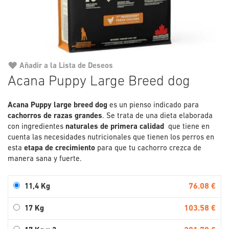
Añadir a la Lista de Deseos
Saltar
Acana Puppy Large Breed dog
al
comienzo
Acana Puppy large breed dog
es un pienso indicado para
de
cachorros de razas grandes
. Se trata de una dieta elaborada
la
con ingredientes
naturales de primera calidad
galería
que tiene en
cuenta las necesidades nutricionales que tienen los perros en
de
esta
etapa de crecimiento
para que tu cachorro crezca de
imágenes
manera sana y fuerte.
76.08 €
11,4 Kg
103.58 €
17 Kg