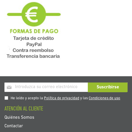
Inscríbase
Suscribirse
a
nuestro
He leído y acepto la
Política de privacidad
y las
Condiciones de uso
boletín
ATENCIÓN AL CLIENTE
de
noticias:
Quiénes Somos
Contactar