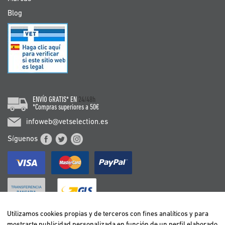
Blog
ENVÍO GRATIS* EN
24/48h
*Compras superiores a 50€
infoweb@vetselection.es
Síguenos
Utilizamos cookies propias y de terceros con fines analíticos y para
mostrarte publicidad personalizada en función de un perfil elaborado