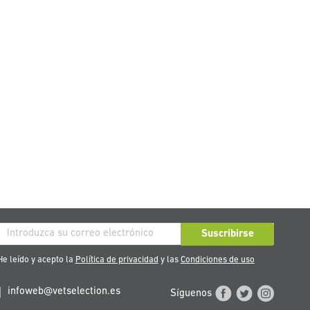
críbase
Suscribirse
stro
e leído y acepto la
Política de privacidad
y las
Condiciones de uso
tín
infoweb@vetselection.es
Síguenos
cias: