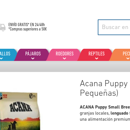
ENVÍO GRATIS* EN
24/48h
*Compras superiores a 50€
ALLOS
PÁJAROS
ROEDORES
REPTILES
PEC
Acana Puppy 
Pequeñas)
ACANA Puppy Small Bre
granjas locales,
lenguado 
una alimentación premiu