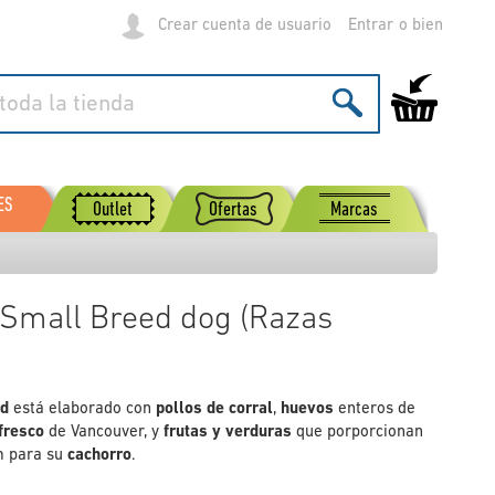
Crear cuenta de usuario
Entrar
Mi carrito de
ES
Outlet
Ofertas
Marcas
Small Breed dog (Razas
ed
está elaborado con
pollos de corral
,
huevos
enteros de
fresco
de Vancouver, y
frutas y verduras
que porporcionan
m para su
cachorro
.