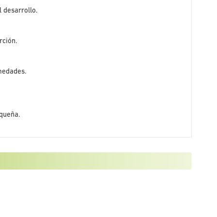
 desarrollo.
rción.
rmedades.
equeña.