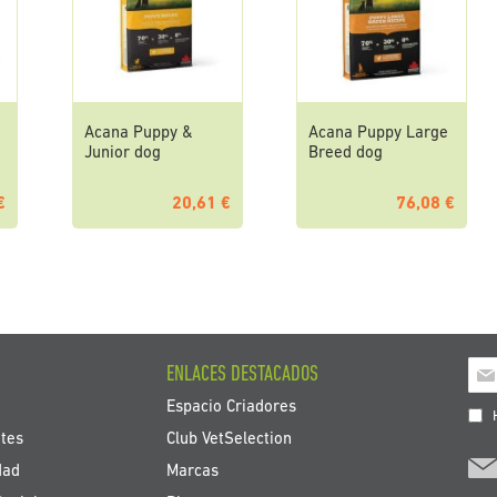
Acana Puppy &
Acana Puppy Large
Junior dog
Breed dog
€
20,61 €
76,08 €
Ins
ENLACES DESTACADOS
a
Espacio Criadores
nue
H
bole
tes
Club VetSelection
de
dad
Marcas
noti