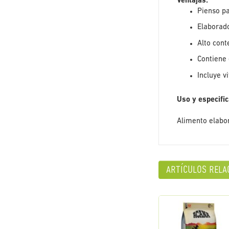
Ventajas:
Pienso pa
Elaborado
Alto cont
Contiene 
Incluye v
Uso y especifi
Alimento elabo
artículos rela