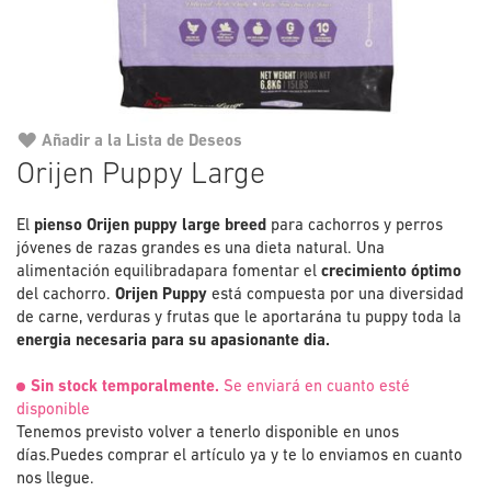
Añadir a la Lista de Deseos
Saltar
Orijen Puppy Large
al
comienzo
El
pienso Orijen puppy large breed
de
para cachorros y perros
jóvenes de razas grandes es una dieta natural. Una
la
alimentación equilibradapara fomentar el
galería
crecimiento óptimo
del cachorro.
Orijen
Puppy
está compuesta por una diversidad
de
de carne, verduras y frutas que le aportarána tu puppy toda la
imágenes
energia necesaria para su apasionante dia.
Sin stock temporalmente.
Se enviará en cuanto esté
disponible
Tenemos previsto volver a tenerlo disponible en unos
días.
Puedes comprar el artículo ya y te lo enviamos en cuanto
nos llegue.