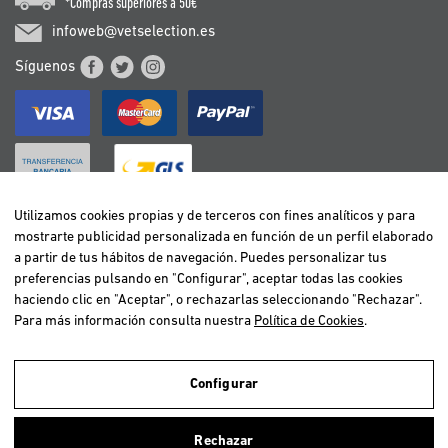
*Compras superiores a 50€
infoweb@vetselection.es
Síguenos
Utilizamos cookies propias y de terceros con fines analíticos y para
mostrarte publicidad personalizada en función de un perfil elaborado
BELGIË / BELGIQUE
a partir de tus hábitos de navegación. Puedes personalizar tus
DEUTSCHLAND
preferencias pulsando en "Configurar", aceptar todas las cookies
ESPAÑA
haciendo clic en "Aceptar", o rechazarlas seleccionando "Rechazar".
Para más información consulta nuestra
Política de Cookies
.
FRANCE
ITALIA
NEDERLAND
Configurar
ÖSTERREICH
Utilizamos cookies propias y de terceros para realizar el análisis de la
navegación de los usuarios y de este modo poder ofrecer un mejor
PORTUGAL
Rechazar