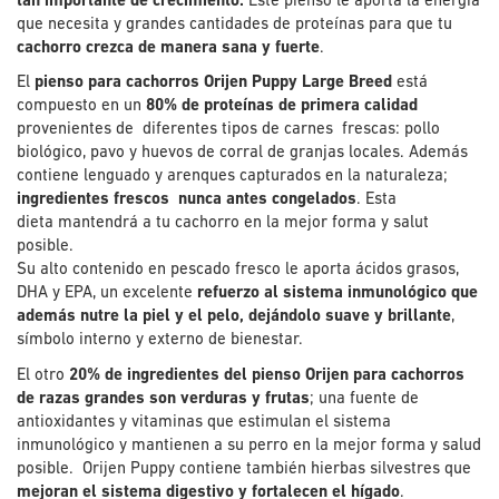
tan importante de crecimiento.
Este pienso le aporta la energía
que necesita y grandes cantidades de proteínas para que tu
cachorro crezca de manera sana y fuerte
.
El
pienso para cachorros Orijen Puppy Large Breed
está
compuesto en un
80% de proteínas de primera calidad
provenientes de diferentes tipos de carnes frescas: pollo
biológico, pavo y huevos de corral de granjas locales. Además
contiene lenguado y arenques capturados en la naturaleza;
ingredientes frescos nunca antes congelados
. Esta
dieta mantendrá a tu cachorro en la mejor forma y salut
posible.
Su alto contenido en pescado fresco le aporta ácidos grasos,
DHA y EPA, un excelente
refuerzo al sistema inmunológico que
además nutre la piel y el pelo, dejándolo suave y brillante
,
símbolo interno y externo de bienestar.
El otro
20% de ingredientes del pienso Orijen para cachorros
de razas grandes son verduras y frutas
; una fuente de
antioxidantes y vitaminas que estimulan el sistema
inmunológico y mantienen a su perro en la mejor forma y salud
posible. Orijen Puppy contiene también hierbas silvestres que
mejoran el sistema digestivo y fortalecen el hígado
.