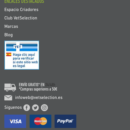
ENLACES DESTACADOS
Espacio Criadores
Club VetSelection
Marcas
Blog
ENVÍO GRATIS* EN
24/48h
*Compras superiores a 50€
infoweb@vetselection.es
Síguenos