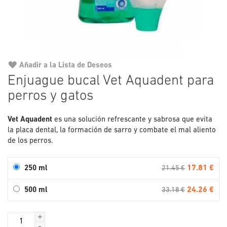
Añadir a la Lista de Deseos
Saltar
Enjuague bucal Vet Aquadent para
al
perros y gatos
comienzo
de
la
Vet Aquadent
es una solución refrescante y sabrosa que evita
galería
la placa dental, la formación de sarro y combate el mal aliento
de
de los perros.
imágenes
17.81 €
250 ml
21.45 €
24.26 €
500 ml
33.18 €
+
-