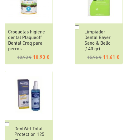
Añadir
Croquetas higiene
Limpiador
al
dental Plaqueoff
Dental Bayer
carrito
Dental Croq para
Sano & Bello
perros
(140 gr)
10,93 €
11,61 €
10,93 €
15,96 €
Añadir
DentiVet Total
al
Protection 125
carrito